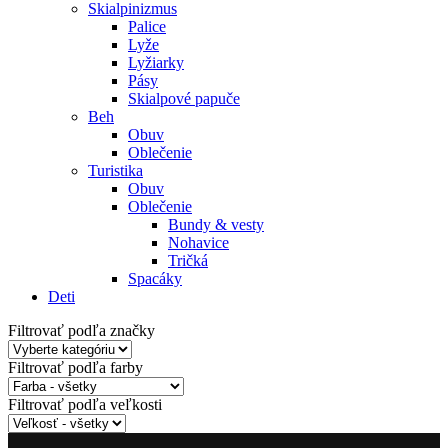
Skialpinizmus
Palice
Lyže
Lyžiarky
Pásy
Skialpové papuče
Beh
Obuv
Oblečenie
Turistika
Obuv
Oblečenie
Bundy & vesty
Nohavice
Tričká
Spacáky
Deti
Filtrovať podľa značky
Filtrovať podľa farby
Filtrovať podľa veľkosti