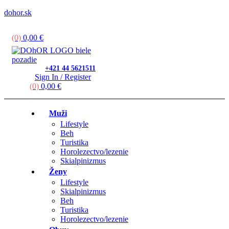
dohor.sk
Menu
(0)
0,00
€
+421 44 5621511
Sign In / Register
(0)
0,00
€
Muži
Lifestyle
Beh
Turistika
Horolezectvo/lezenie
Skialpinizmus
Ženy
Lifestyle
Skialpinizmus
Beh
Turistika
Horolezectvo/lezenie