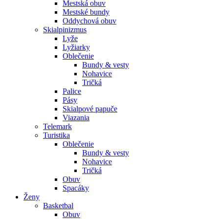
Mestská obuv
Mestské bundy
Oddychová obuv
Skialpinizmus
Lyže
Lyžiarky
Oblečenie
Bundy & vesty
Nohavice
Tričká
Palice
Pásy
Skialpové papuče
Viazania
Telemark
Turistika
Oblečenie
Bundy & vesty
Nohavice
Tričká
Obuv
Spacáky
Ženy
Basketbal
Obuv