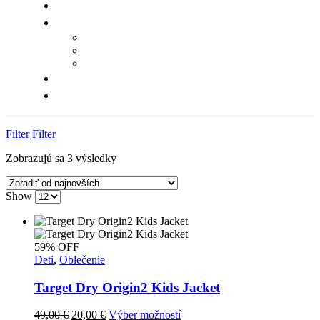
Filter
Filter
Zoradené
Zobrazujú sa 3 výsledky
podľa
najnovších
Show
59% OFF
Deti
,
Oblečenie
Target Dry Origin2 Kids Jacket
Pôvodná
Aktuálna
Tento
49,00
€
20,00
€
Výber možností