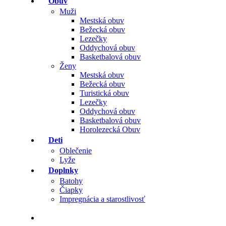
Obuv
Muži
Mestská obuv
Bežecká obuv
Lezečky
Oddychová obuv
Basketbalová obuv
Ženy
Mestská obuv
Bežecká obuv
Turistická obuv
Lezečky
Oddychová obuv
Basketbalová obuv
Horolezecká Obuv
Deti
Oblečenie
Lyže
Doplnky
Batohy
Čiapky
Impregnácia a starostlivosť