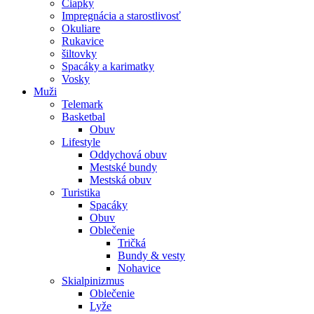
Čiapky
stránke
Impregnácia a starostlivosť
produktu.
Okuliare
Rukavice
šiltovky
Spacáky a karimatky
Vosky
Muži
Telemark
Basketbal
Obuv
Lifestyle
Oddychová obuv
Mestské bundy
Mestská obuv
Turistika
Spacáky
Obuv
Oblečenie
Tričká
Bundy & vesty
Nohavice
Skialpinizmus
Oblečenie
Lyže