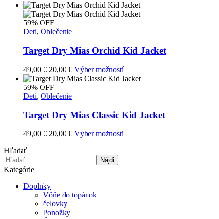
cena
cena
produkt
bola:
je:
má
49,00 €.
20,00 €.
viacero
59% OFF
variantov.
Deti
,
Oblečenie
Možnosti
si
Target Dry Mias Orchid Kid Jacket
môžete
vybrať
Pôvodná
Aktuálna
Tento
49,00
€
20,00
€
Výber možností
na
cena
cena
produkt
stránke
bola:
je:
má
59% OFF
produktu.
49,00 €.
20,00 €.
viacero
Deti
,
Oblečenie
variantov.
Možnosti
Target Dry Mias Classic Kid Jacket
si
môžete
Pôvodná
Aktuálna
Tento
49,00
€
20,00
€
Výber možností
vybrať
cena
cena
produkt
na
Hľadať
bola:
je:
má
stránke
Hľadať:
49,00 €.
20,00 €.
viacero
produktu.
variantov.
Kategórie
Možnosti
Doplnky
si
Vôňe do topánok
môžete
čelovky
vybrať
Ponožky
na