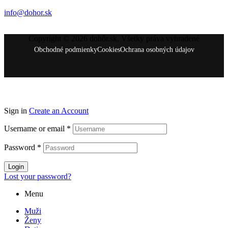
info@dohor.sk
Copyright © 2026 dohôr.sk, Všetky práva vyhradené
Obchodné podmienky
Cookies
Ochrana osobných údajov
Sign in
Create an Account
Username or email
*
Password
*
Login
Lost your password?
Menu
Muži
Ženy