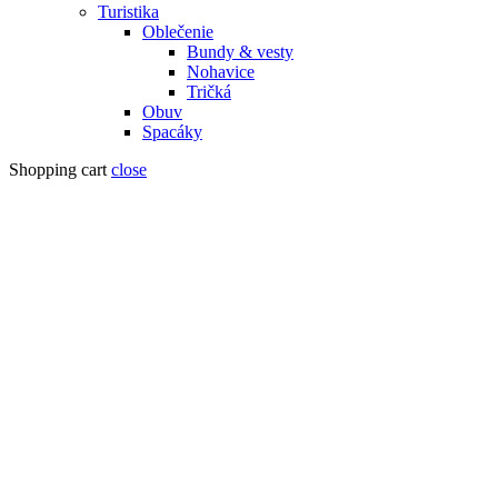
Turistika
Oblečenie
Bundy & vesty
Nohavice
Tričká
Obuv
Spacáky
Shopping cart
close