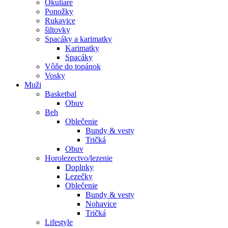
Okuliare
Ponožky
Rukavice
šiltovky
Spacáky a karimatky
Karimatky
Spacáky
Vôňe do topánok
Vosky
Muži
Basketbal
Obuv
Beh
Oblečenie
Bundy & vesty
Tričká
Obuv
Horolezectvo/lezenie
Doplnky
Lezečky
Oblečenie
Bundy & vesty
Nohavice
Tričká
Lifestyle