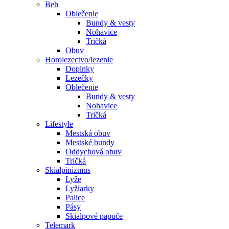
Beh
Oblečenie
Bundy & vesty
Nohavice
Tričká
Obuv
Horolezectvo/lezenie
Doplnky
Lezečky
Oblečenie
Bundy & vesty
Nohavice
Tričká
Lifestyle
Mestská obuv
Mestské bundy
Oddychová obuv
Tričká
Skialpinizmus
Lyže
Lyžiarky
Palice
Pásy
Skialpové papuče
Telemark