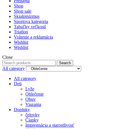
Predajňa
Shop
Shop sale
Skialpinizmus
Sportova kategoria
Tabuľky veľkostí
Triatlon
Vrátenie a reklamácia
Wishlist
Wishlist
Close
Search
Search
for:
All category
All category
Deti
Lyže
Oblečenie
Obuv
Viazania
Doplnky
čelovky
Čiapky
Impregnácia a starostlivosť