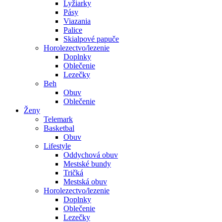
Lyžiarky
Pásy
Viazania
Palice
Skialpové papuče
Horolezectvo/lezenie
Doplnky
Oblečenie
Lezečky
Beh
Obuv
Oblečenie
Ženy
Telemark
Basketbal
Obuv
Lifestyle
Oddychová obuv
Mestské bundy
Tričká
Mestská obuv
Horolezectvo/lezenie
Doplnky
Oblečenie
Lezečky