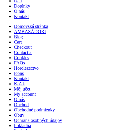
Deti
Doplnky
O nás
Kontakt
Domovská stránka
AMBASÁDORI
Blog
Cart
Checkout
Contact 2
Cookies
FAQs
Horolezectvo
Icons
Kontakt
Košík
Môj účet
My account
O nás
Obchod
Obchodné podmienky
Obuv
Ochrana osobných údajov
Pokladňa