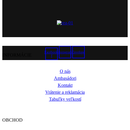
Facebook-
Instagram
Envelope
INFORMÁCIE
f
O nás
Ambasádori
Kontakt
Vrátenie a reklamácia
Tabuľky veľkostí
OBCHOD