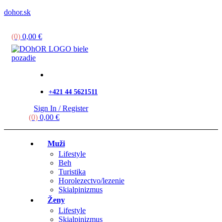
dohor.sk
Menu
(0)
0,00
€
+421 44 5621511
Sign In / Register
(0)
0,00
€
Muži
Lifestyle
Beh
Turistika
Horolezectvo/lezenie
Skialpinizmus
Ženy
Lifestyle
Skialpinizmus