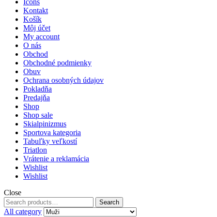
Icons
Kontakt
Košík
Môj účet
My account
O nás
Obchod
Obchodné podmienky
Obuv
Ochrana osobných údajov
Pokladňa
Predajňa
Shop
Shop sale
Skialpinizmus
Sportova kategoria
Tabuľky veľkostí
Triatlon
Vrátenie a reklamácia
Wishlist
Wishlist
Close
Search
Search
for:
All category