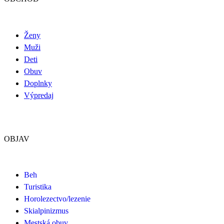
Ženy
Muži
Deti
Obuv
Doplnky
Výpredaj
OBJAV
Beh
Turistika
Horolezectvo/lezenie
Skialpinizmus
Mestská obuv