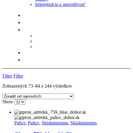
Impregnácia a starostlivosť
Filter
Filter
Zoradené
Zobrazených 73–84 z 244 výsledkov
podľa
najnovších
Show
Palice
,
Palice
,
Skialpinizmus
,
Skialpinizmus