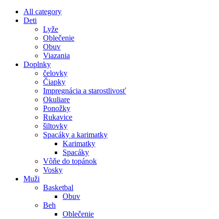
All category
Deti
Lyže
Oblečenie
Obuv
Viazania
Doplnky
čelovky
Čiapky
Impregnácia a starostlivosť
Okuliare
Ponožky
Rukavice
šiltovky
Spacáky a karimatky
Karimatky
Spacáky
Vôňe do topánok
Vosky
Muži
Basketbal
Obuv
Beh
Oblečenie