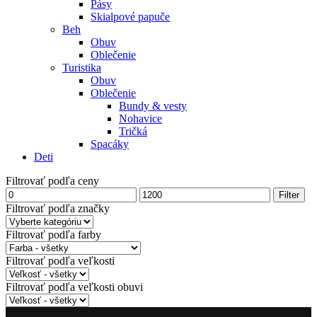
Pásy
Skialpové papuče
Beh
Obuv
Oblečenie
Turistika
Obuv
Oblečenie
Bundy & vesty
Nohavice
Tričká
Spacáky
Deti
Filtrovať podľa ceny
Minimálna
Maximálna
Filter
cena
cena
Filtrovať podľa značky
Filtrovať podľa farby
Filtrovať podľa veľkosti
Filtrovať podľa veľkosti obuvi