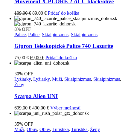
Movement X-PLORE 2 ALU black/olive
Pôvodná
Aktuálna
109,00
€
89,00
€
Pridať do košíka
cena
cena
bola:
je:
109,00 €.
89,00 €.
8% OFF
Palice
,
Palice
,
Skialpinizmus
,
Skialpinizmus
Gipron Teleskopické Palice 740 Lazurite
Pôvodná
Aktuálna
75,00
€
69,00
€
Pridať do košíka
cena
cena
bola:
je:
75,00 €.
69,00 €.
30% OFF
Lyžiarky
,
Lyžiarky
,
Muži
,
Skialpinizmus
,
Skialpinizmus
,
Ženy
Scarpa Alien UNI
Pôvodná
Aktuálna
Tento
699,00
€
490,00
€
Výber možností
cena
cena
produkt
bola:
je:
má
699,00 €.
490,00 €.
viacero
35% OFF
variantov.
Muži
,
Obuv
,
Obuv
,
Turistika
,
Turistika
,
Ženy