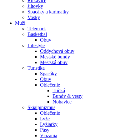
Rukavice
šiltovky
Spacáky a karimatky
Vosky
Muži
Telemark
Basketbal
Obuv
Lifestyle
Oddychová obuv
Mestské bundy
Mestská obuv
Turistika
Spacáky
Obuv
Oblečenie
Tričká
Bundy & vesty
Nohavice
Skialpinizmus
Oblečenie
Lyže
Lyžiarky
Pásy
Viazania