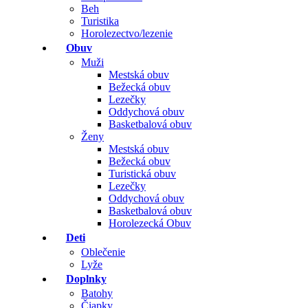
Beh
Turistika
Horolezectvo/lezenie
Obuv
Muži
Mestská obuv
Bežecká obuv
Lezečky
Oddychová obuv
Basketbalová obuv
Ženy
Mestská obuv
Bežecká obuv
Turistická obuv
Lezečky
Oddychová obuv
Basketbalová obuv
Horolezecká Obuv
Deti
Oblečenie
Lyže
Doplnky
Batohy
Čiapky