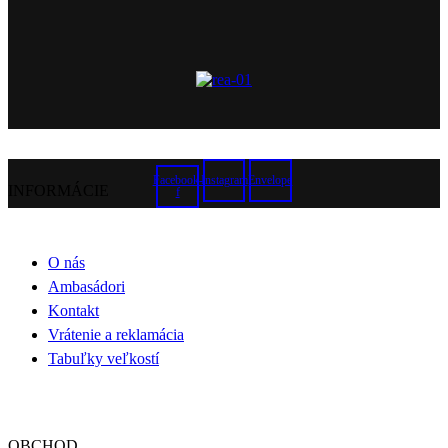
Facebook-
Instagram
Envelope
INFORMÁCIE
f
O nás
Ambasádori
Kontakt
Vrátenie a reklamácia
Tabuľky veľkostí
OBCHOD