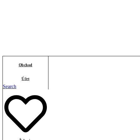
Obchod
Účet
Search