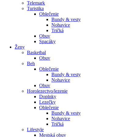
Telemark
Turistika
Oblečenie
Bundy & vesty
Nohavice
Tričká
Obuv
Spacáky
Ženy
Basketbal
Obuv
Beh
Oblečenie
Bundy & vesty
Nohavice
Obuv
Horolezectvo/lezenie
Doplnky
Lezečky
Oblečenie
Bundy & vesty
Nohavice
Tričká
Lifestyle
Mestská obuv