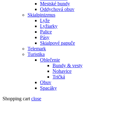
Mestské bundy
Oddychová obuv
Skialpinizmus
Lyže
Lyžiarky
Palice
Pásy
Skialpové papuče
Telemark
Turistika
Oblečenie
Bundy & vesty
Nohavice
Tričká
Obuv
Spacáky
Shopping cart
close