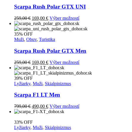
Možnosti
si
Scarpa Rush Polar GTX UNI
môžete
vybrať
Pôvodná
Aktuálna
Tento
259,00
€
169,00
€
Výber možností
na
cena
cena
produkt
stránke
bola:
je:
má
produktu.
259,00 €.
169,00 €.
viacero
35% OFF
variantov.
Muži
,
Obuv
,
Turistika
Možnosti
si
Scarpa Rush Polar GTX Men
môžete
vybrať
Pôvodná
Aktuálna
Tento
259,00
€
169,00
€
Výber možností
na
cena
cena
produkt
stránke
bola:
je:
má
produktu.
259,00 €.
169,00 €.
viacero
39% OFF
variantov.
Lyžiarky
,
Muži
,
Skialpinizmus
Možnosti
si
Scarpa F1 LT Men
môžete
vybrať
Pôvodná
Aktuálna
Tento
799,00
€
490,00
€
Výber možností
na
cena
cena
produkt
stránke
bola:
je:
má
produktu.
799,00 €.
490,00 €.
viacero
33% OFF
variantov.
Lyžiarky
,
Muži
,
Skialpinizmus