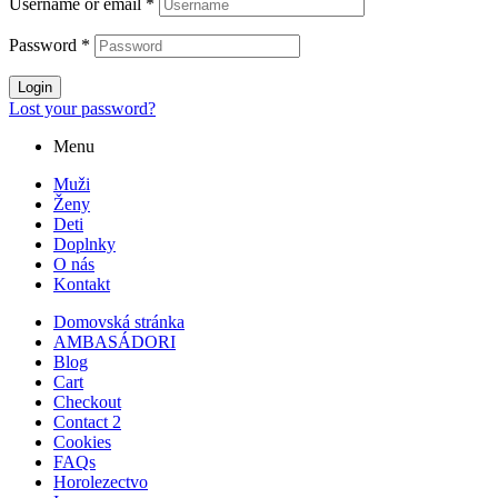
Username or email
*
Password
*
Login
Lost your password?
Menu
Muži
Ženy
Deti
Doplnky
O nás
Kontakt
Domovská stránka
AMBASÁDORI
Blog
Cart
Checkout
Contact 2
Cookies
FAQs
Horolezectvo