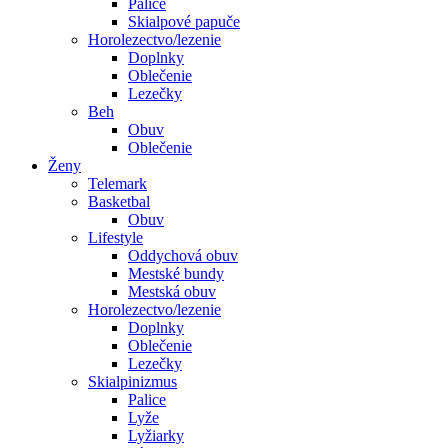
Palice
Skialpové papuče
Horolezectvo/lezenie
Doplnky
Oblečenie
Lezečky
Beh
Obuv
Oblečenie
Ženy
Telemark
Basketbal
Obuv
Lifestyle
Oddychová obuv
Mestské bundy
Mestská obuv
Horolezectvo/lezenie
Doplnky
Oblečenie
Lezečky
Skialpinizmus
Palice
Lyže
Lyžiarky