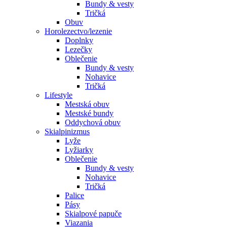
Bundy & vesty
Tričká
Obuv
Horolezectvo/lezenie
Doplnky
Lezečky
Oblečenie
Bundy & vesty
Nohavice
Tričká
Lifestyle
Mestská obuv
Mestské bundy
Oddychová obuv
Skialpinizmus
Lyže
Lyžiarky
Oblečenie
Bundy & vesty
Nohavice
Tričká
Palice
Pásy
Skialpové papuče
Viazania