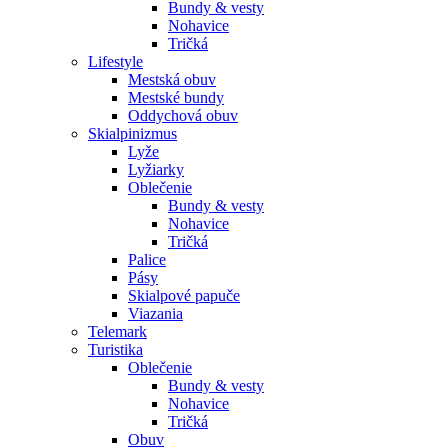
Bundy & vesty
Nohavice
Tričká
Lifestyle
Mestská obuv
Mestské bundy
Oddychová obuv
Skialpinizmus
Lyže
Lyžiarky
Oblečenie
Bundy & vesty
Nohavice
Tričká
Palice
Pásy
Skialpové papuče
Viazania
Telemark
Turistika
Oblečenie
Bundy & vesty
Nohavice
Tričká
Obuv