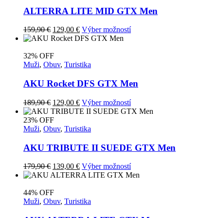
ALTERRA LITE MID GTX Men
Pôvodná
Aktuálna
Tento
159,90
€
129,00
€
Výber možností
cena
cena
produkt
bola:
je:
má
159,90 €.
129,00 €.
viacero
32% OFF
variantov.
Muži
,
Obuv
,
Turistika
Možnosti
si
AKU Rocket DFS GTX Men
môžete
vybrať
Pôvodná
Aktuálna
Tento
189,90
€
129,00
€
Výber možností
na
cena
cena
produkt
stránke
bola:
je:
má
23% OFF
produktu.
189,90 €.
129,00 €.
viacero
Muži
,
Obuv
,
Turistika
variantov.
Možnosti
AKU TRIBUTE II SUEDE GTX Men
si
môžete
Pôvodná
Aktuálna
Tento
179,90
€
139,00
€
Výber možností
vybrať
cena
cena
produkt
na
bola:
je:
má
stránke
179,90 €.
139,00 €.
viacero
44% OFF
produktu.
variantov.
Muži
,
Obuv
,
Turistika
Možnosti