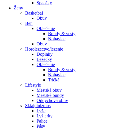
Spacáky
Ženy
Basketbal
Obuv
Beh
Oblečenie
Bundy & vesty
Nohavice
Obuv
Horolezectvo/lezenie
Doplnky
Lezečky
Oblečenie
Bundy & vesty
Nohavice
Tričká
Lifestyle
Mestská obuv
Mestské bundy
Oddychová obuv
Skialpinizmus
Lyže
Lyžiarky
Palice
Pásy