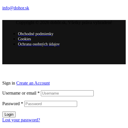
info@dohor.sk
Copyright © 2026 dohôr.sk, Všetky práva vyhradené
Obchodné podmienky
Cookies
Ochrana osobných údajov
Sign in
Create an Account
Username or email
*
Password
*
Login
Lost your password?