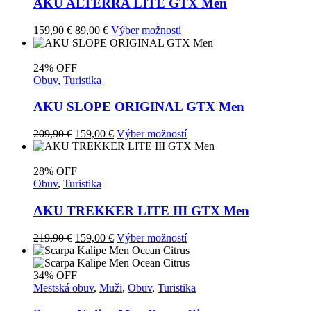
si
AKU ALTERRA LITE GTX Men
môžete
vybrať
Pôvodná
Aktuálna
Tento
159,90
€
89,00
€
Výber možností
na
cena
cena
produkt
stránke
bola:
je:
má
produktu.
159,90 €.
89,00 €.
viacero
24% OFF
variantov.
Obuv
,
Turistika
Možnosti
si
AKU SLOPE ORIGINAL GTX Men
môžete
vybrať
Pôvodná
Aktuálna
Tento
209,90
€
159,00
€
Výber možností
na
cena
cena
produkt
stránke
bola:
je:
má
produktu.
209,90 €.
159,00 €.
viacero
28% OFF
variantov.
Obuv
,
Turistika
Možnosti
si
AKU TREKKER LITE III GTX Men
môžete
vybrať
Pôvodná
Aktuálna
Tento
219,90
€
159,00
€
Výber možností
na
cena
cena
produkt
stránke
bola:
je:
má
produktu.
219,90 €.
159,00 €.
viacero
34% OFF
variantov.
Mestská obuv
,
Muži
,
Obuv
,
Turistika
Možnosti