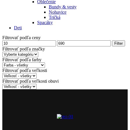
Oblečenie
Bundy & vesty
Nohavice
Tričká
Spacáky
Deti
Filtrovať podľa ceny
Minimálna
Maximálna
Filter
cena
cena
Filtrovať podľa značky
Filtrovať podľa farby
Filtrovať podľa veľkosti
Filtrovať podľa veľkosti obuvi