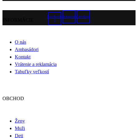
Facebook-
Instagram
Envelope
INFORMÁCIE
f
O nás
Ambasádori
Kontakt
Vrátenie a reklamácia
Tabuľky veľkostí
OBCHOD
Ženy
Muži
Deti