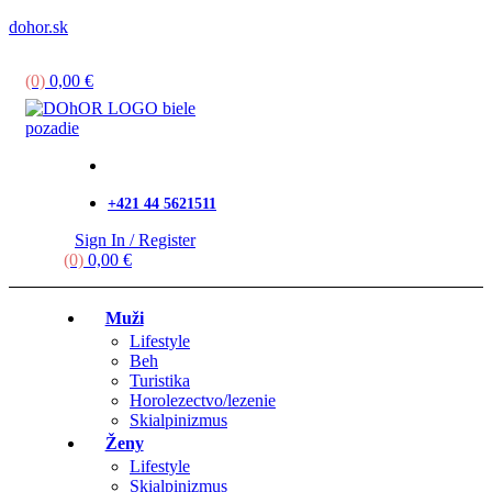
dohor.sk
Menu
(0)
0,00
€
+421 44 5621511
Sign In / Register
(0)
0,00
€
Muži
Lifestyle
Beh
Turistika
Horolezectvo/lezenie
Skialpinizmus
Ženy
Lifestyle
Skialpinizmus