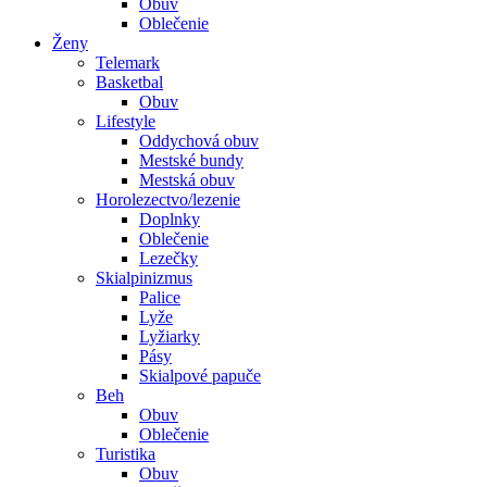
Obuv
Oblečenie
Ženy
Telemark
Basketbal
Obuv
Lifestyle
Oddychová obuv
Mestské bundy
Mestská obuv
Horolezectvo/lezenie
Doplnky
Oblečenie
Lezečky
Skialpinizmus
Palice
Lyže
Lyžiarky
Pásy
Skialpové papuče
Beh
Obuv
Oblečenie
Turistika
Obuv