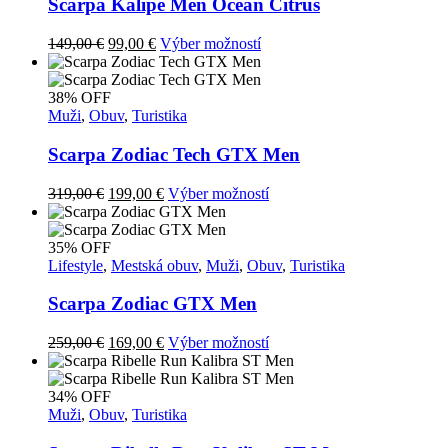
si
Scarpa Kalipe Men Ocean Citrus
môžete
vybrať
Pôvodná
Aktuálna
Tento
149,00
€
99,00
€
Výber možností
na
cena
cena
produkt
stránke
bola:
je:
má
produktu.
149,00 €.
99,00 €.
viacero
38% OFF
variantov.
Muži
,
Obuv
,
Turistika
Možnosti
si
Scarpa Zodiac Tech GTX Men
môžete
vybrať
Pôvodná
Aktuálna
Tento
319,00
€
199,00
€
Výber možností
na
cena
cena
produkt
stránke
bola:
je:
má
produktu.
319,00 €.
199,00 €.
viacero
35% OFF
variantov.
Lifestyle
,
Mestská obuv
,
Muži
,
Obuv
,
Turistika
Možnosti
si
Scarpa Zodiac GTX Men
môžete
vybrať
Pôvodná
Aktuálna
Tento
259,00
€
169,00
€
Výber možností
na
cena
cena
produkt
stránke
bola:
je:
má
produktu.
259,00 €.
169,00 €.
viacero
34% OFF
variantov.
Muži
,
Obuv
,
Turistika
Možnosti