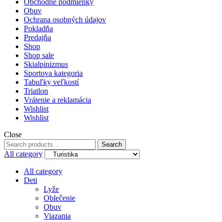
Obchodné podmienky
Obuv
Ochrana osobných údajov
Pokladňa
Predajňa
Shop
Shop sale
Skialpinizmus
Sportova kategoria
Tabuľky veľkostí
Triatlon
Vrátenie a reklamácia
Wishlist
Wishlist
Close
Search
Search
for:
All category
All category
Deti
Lyže
Oblečenie
Obuv
Viazania