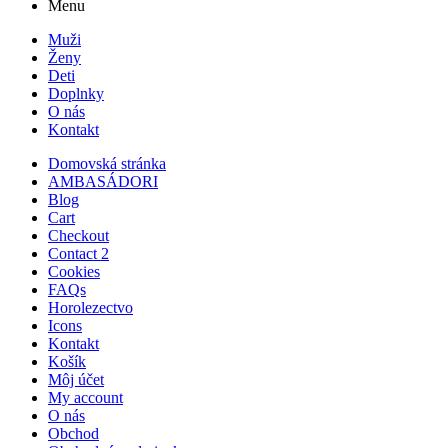
Menu
Muži
Ženy
Deti
Doplnky
O nás
Kontakt
Domovská stránka
AMBASÁDORI
Blog
Cart
Checkout
Contact 2
Cookies
FAQs
Horolezectvo
Icons
Kontakt
Košík
Môj účet
My account
O nás
Obchod