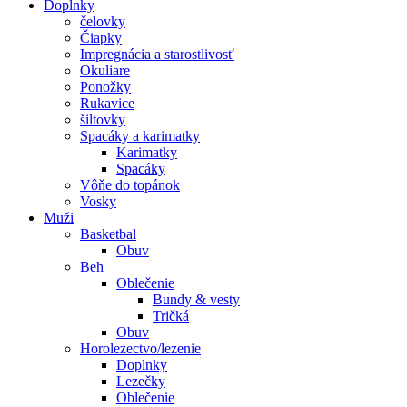
Doplnky
čelovky
Čiapky
Impregnácia a starostlivosť
Okuliare
Ponožky
Rukavice
šiltovky
Spacáky a karimatky
Karimatky
Spacáky
Vôňe do topánok
Vosky
Muži
Basketbal
Obuv
Beh
Oblečenie
Bundy & vesty
Tričká
Obuv
Horolezectvo/lezenie
Doplnky
Lezečky
Oblečenie