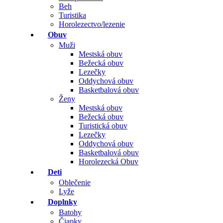
Beh
Turistika
Horolezectvo/lezenie
Obuv
Muži
Mestská obuv
Bežecká obuv
Lezečky
Oddychová obuv
Basketbalová obuv
Ženy
Mestská obuv
Bežecká obuv
Turistická obuv
Lezečky
Oddychová obuv
Basketbalová obuv
Horolezecká Obuv
Deti
Oblečenie
Lyže
Doplnky
Batohy
Čiapky