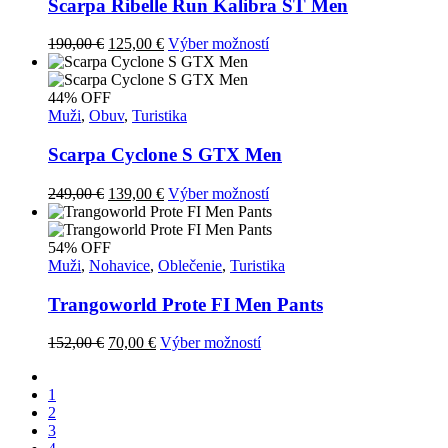
si
Scarpa Ribelle Run Kalibra ST Men
môžete
vybrať
Pôvodná
Aktuálna
Tento
190,00
€
125,00
€
Výber možností
na
cena
cena
produkt
stránke
bola:
je:
má
produktu.
190,00 €.
125,00 €.
viacero
44% OFF
variantov.
Muži
,
Obuv
,
Turistika
Možnosti
si
Scarpa Cyclone S GTX Men
môžete
vybrať
Pôvodná
Aktuálna
Tento
249,00
€
139,00
€
Výber možností
na
cena
cena
produkt
stránke
bola:
je:
má
produktu.
249,00 €.
139,00 €.
viacero
54% OFF
variantov.
Muži
,
Nohavice
,
Oblečenie
,
Turistika
Možnosti
si
Trangoworld Prote FI Men Pants
môžete
vybrať
Pôvodná
Aktuálna
Tento
152,00
€
70,00
€
Výber možností
na
cena
cena
produkt
stránke
Previons
bola:
je:
má
produktu.
1
152,00 €.
70,00 €.
viacero
2
variantov.
3
Možnosti