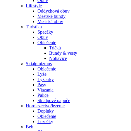
Obuv
Lifestyle
Oddychová obuv
Mestské bundy
Mestská obuv
Turistika
Spacáky
Obuv
Oblečenie
Tričká
Bundy & vesty
Nohavice
Skialpinizmus
Oblečenie
Lyže
Lyžiarky
Pásy
Viazania
Palice
Skialpové papuče
Horolezectvo/lezenie
Doplnky
Oblečenie
Lezečky
Beh