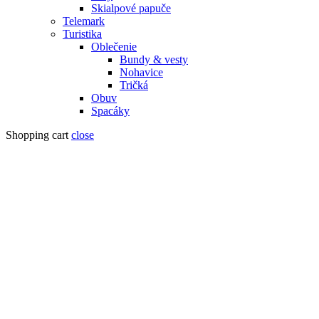
Skialpové papuče
Telemark
Turistika
Oblečenie
Bundy & vesty
Nohavice
Tričká
Obuv
Spacáky
Shopping cart
close