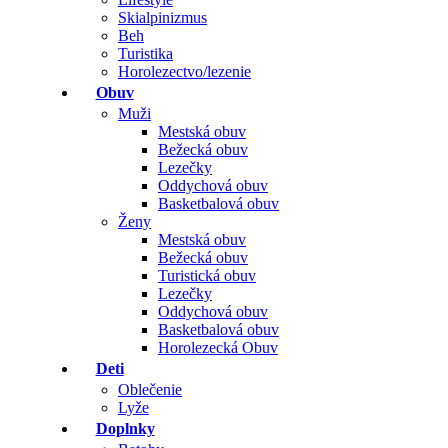
Skialpinizmus
Beh
Turistika
Horolezectvo/lezenie
Obuv
Muži
Mestská obuv
Bežecká obuv
Lezečky
Oddychová obuv
Basketbalová obuv
Ženy
Mestská obuv
Bežecká obuv
Turistická obuv
Lezečky
Oddychová obuv
Basketbalová obuv
Horolezecká Obuv
Deti
Oblečenie
Lyže
Doplnky