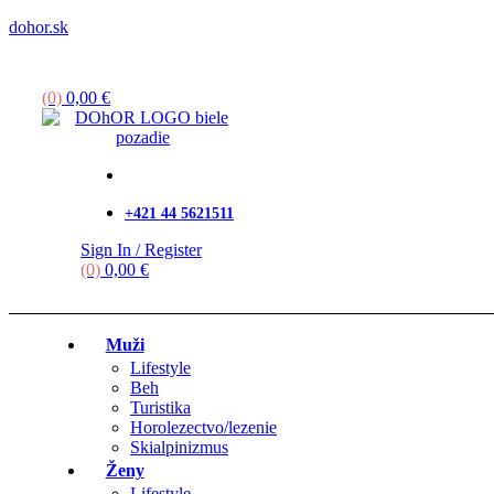
dohor.sk
Menu
(0)
0,00
€
+421 44 5621511
Sign In / Register
(0)
0,00
€
Muži
Lifestyle
Beh
Turistika
Horolezectvo/lezenie
Skialpinizmus
Ženy
Lifestyle