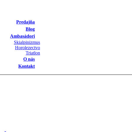
Predajňa
Blog
Ambasádori
Skialpinizmus
Horolezectvo
Triatlon
O nás
Kontakt