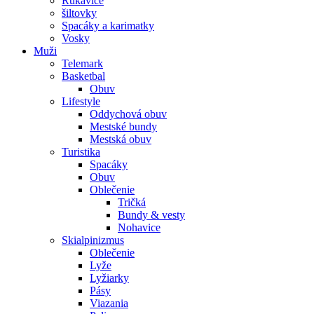
Rukavice
šiltovky
Spacáky a karimatky
Vosky
Muži
Telemark
Basketbal
Obuv
Lifestyle
Oddychová obuv
Mestské bundy
Mestská obuv
Turistika
Spacáky
Obuv
Oblečenie
Tričká
Bundy & vesty
Nohavice
Skialpinizmus
Oblečenie
Lyže
Lyžiarky
Pásy
Viazania