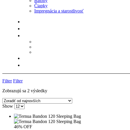
Batohy
Čiapky
Impregnácia a starostlivosť
Filter
Filter
Zoradené
Zobrazujú sa 2 výsledky
podľa
najnovších
Show
46% OFF