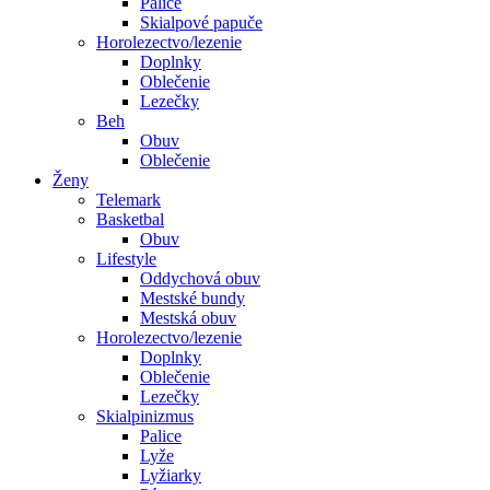
Palice
Skialpové papuče
Horolezectvo/lezenie
Doplnky
Oblečenie
Lezečky
Beh
Obuv
Oblečenie
Ženy
Telemark
Basketbal
Obuv
Lifestyle
Oddychová obuv
Mestské bundy
Mestská obuv
Horolezectvo/lezenie
Doplnky
Oblečenie
Lezečky
Skialpinizmus
Palice
Lyže
Lyžiarky