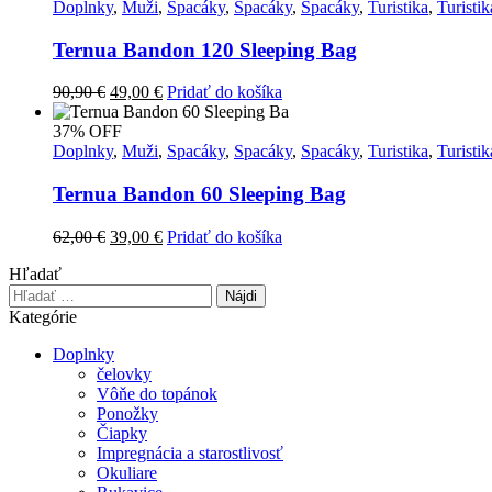
Doplnky
,
Muži
,
Spacáky
,
Spacáky
,
Spacáky
,
Turistika
,
Turistik
Ternua Bandon 120 Sleeping Bag
Pôvodná
Aktuálna
90,90
€
49,00
€
Pridať do košíka
cena
cena
bola:
je:
37% OFF
90,90 €.
49,00 €.
Doplnky
,
Muži
,
Spacáky
,
Spacáky
,
Spacáky
,
Turistika
,
Turistik
Ternua Bandon 60 Sleeping Bag
Pôvodná
Aktuálna
62,00
€
39,00
€
Pridať do košíka
cena
cena
Hľadať
bola:
je:
Hľadať:
62,00 €.
39,00 €.
Kategórie
Doplnky
čelovky
Vôňe do topánok
Ponožky
Čiapky
Impregnácia a starostlivosť
Okuliare