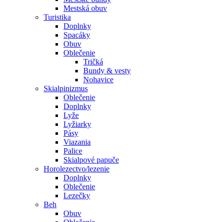
Mestská obuv
Turistika
Doplnky
Spacáky
Obuv
Oblečenie
Tričká
Bundy & vesty
Nohavice
Skialpinizmus
Oblečenie
Doplnky
Lyže
Lyžiarky
Pásy
Viazania
Palice
Skialpové papuče
Horolezectvo/lezenie
Doplnky
Oblečenie
Lezečky
Beh
Obuv