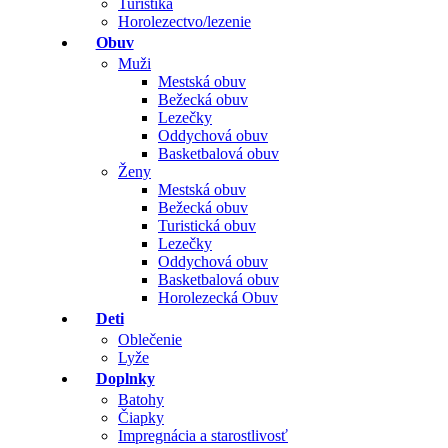
Turistika
Horolezectvo/lezenie
Obuv
Muži
Mestská obuv
Bežecká obuv
Lezečky
Oddychová obuv
Basketbalová obuv
Ženy
Mestská obuv
Bežecká obuv
Turistická obuv
Lezečky
Oddychová obuv
Basketbalová obuv
Horolezecká Obuv
Deti
Oblečenie
Lyže
Doplnky
Batohy
Čiapky
Impregnácia a starostlivosť