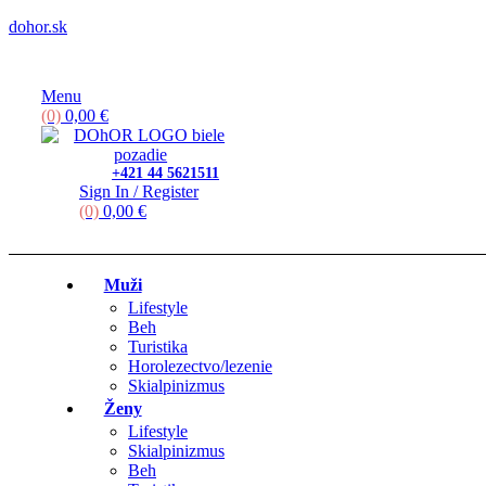
dohor.sk
Menu
(0)
0,00
€
+421 44 5621511
Sign In / Register
(0)
0,00
€
Muži
Lifestyle
Beh
Turistika
Horolezectvo/lezenie
Skialpinizmus
Ženy
Lifestyle
Skialpinizmus
Beh