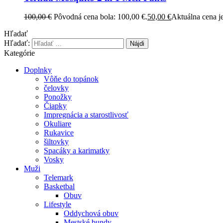
100,00
€
Pôvodná cena bola: 100,00 €.
50,00
€
Aktuálna cena je
Hľadať
Hľadať:
Kategórie
Doplnky
Vôňe do topánok
čelovky
Ponožky
Čiapky
Impregnácia a starostlivosť
Okuliare
Rukavice
šiltovky
Spacáky a karimatky
Vosky
Muži
Telemark
Basketbal
Obuv
Lifestyle
Oddychová obuv
Mestské bundy