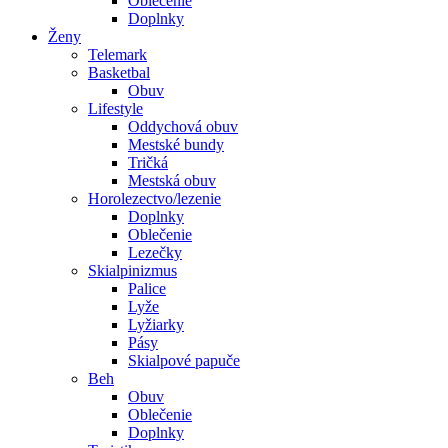
Oblečenie
Doplnky
Ženy
Telemark
Basketbal
Obuv
Lifestyle
Oddychová obuv
Mestské bundy
Tričká
Mestská obuv
Horolezectvo/lezenie
Doplnky
Oblečenie
Lezečky
Skialpinizmus
Palice
Lyže
Lyžiarky
Pásy
Skialpové papuče
Beh
Obuv
Oblečenie
Doplnky