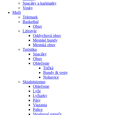
Spacáky a karimatky
Vosky
Muži
Telemark
Basketbal
Obuv
Lifestyle
Oddychová obuv
Mestské bundy
Mestská obuv
Turistika
Spacáky
Obuv
Oblečenie
Tričká
Bundy & vesty
Nohavice
Skialpinizmus
Oblečenie
Lyže
Lyžiarky
Pásy
Viazania
Palice
Skialpové papuče