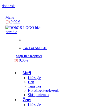
dohor.sk
Menu
(0)
0,00
€
+421 44 5621511
Sign In / Register
(0)
0,00
€
Muži
Lifestyle
Beh
Turistika
Horolezectvo/lezenie
Skialpinizmus
Ženy
Lifestyle