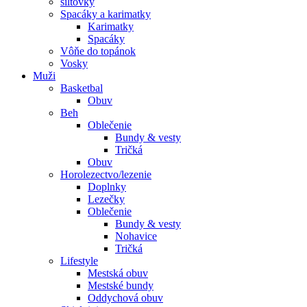
šiltovky
Spacáky a karimatky
Karimatky
Spacáky
Vôňe do topánok
Vosky
Muži
Basketbal
Obuv
Beh
Oblečenie
Bundy & vesty
Tričká
Obuv
Horolezectvo/lezenie
Doplnky
Lezečky
Oblečenie
Bundy & vesty
Nohavice
Tričká
Lifestyle
Mestská obuv
Mestské bundy
Oddychová obuv