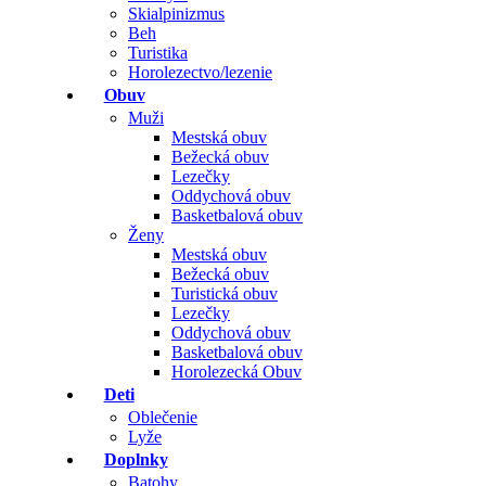
Skialpinizmus
Beh
Turistika
Horolezectvo/lezenie
Obuv
Muži
Mestská obuv
Bežecká obuv
Lezečky
Oddychová obuv
Basketbalová obuv
Ženy
Mestská obuv
Bežecká obuv
Turistická obuv
Lezečky
Oddychová obuv
Basketbalová obuv
Horolezecká Obuv
Deti
Oblečenie
Lyže
Doplnky
Batohy