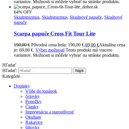
variantov. Možnosti si môžete vybrať na stránke produktu.
64% OFF
Skialpinizmus
,
Skialpinizmus
,
Skialpové papuče
,
Skialpové
papuče
Scarpa papuče Cross Fit Tour Lite
190,00
€
Pôvodná cena bola: 190,00 €.
69,00
€
Aktuálna cena
je: 69,00 €.
Výber možností
Tento produkt má viacero
variantov. Možnosti si môžete vybrať na stránke produktu.
Hľadať
Hľadať:
Kategórie
Doplnky
Vôňe do topánok
čelovky
Ponožky
Čiapky
Impregnácia a starostlivosť
Okuliare
Rukavice
šiltovky