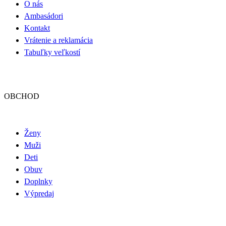
O nás
Ambasádori
Kontakt
Vrátenie a reklamácia
Tabuľky veľkostí
OBCHOD
Ženy
Muži
Deti
Obuv
Doplnky
Výpredaj