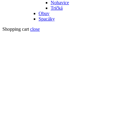
Nohavice
Tričká
Obuv
Spacáky
Shopping cart
close