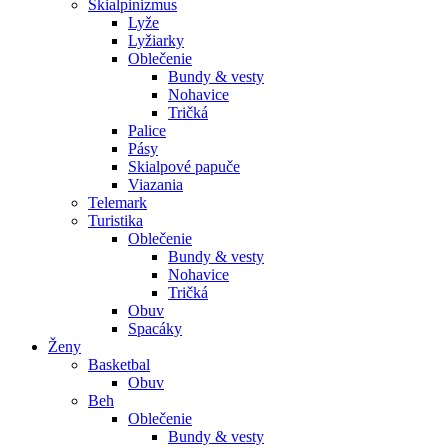
Skialpinizmus
Lyže
Lyžiarky
Oblečenie
Bundy & vesty
Nohavice
Tričká
Palice
Pásy
Skialpové papuče
Viazania
Telemark
Turistika
Oblečenie
Bundy & vesty
Nohavice
Tričká
Obuv
Spacáky
Ženy
Basketbal
Obuv
Beh
Oblečenie
Bundy & vesty