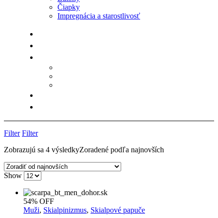
Čiapky
Impregnácia a starostlivosť
Filter
Filter
Zobrazujú sa 4 výsledky
Zoradené podľa najnovších
Show
54% OFF
Muži
,
Skialpinizmus
,
Skialpové papuče