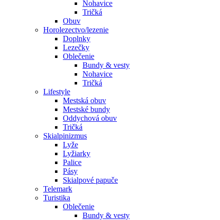
Nohavice
Tričká
Obuv
Horolezectvo/lezenie
Doplnky
Lezečky
Oblečenie
Bundy & vesty
Nohavice
Tričká
Lifestyle
Mestská obuv
Mestské bundy
Oddychová obuv
Tričká
Skialpinizmus
Lyže
Lyžiarky
Palice
Pásy
Skialpové papuče
Telemark
Turistika
Oblečenie
Bundy & vesty