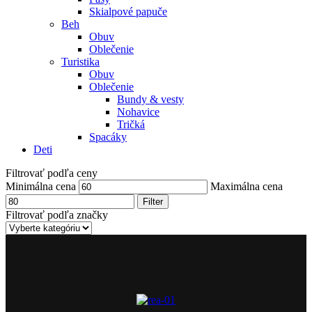
Skialpové papuče
Beh
Obuv
Oblečenie
Turistika
Obuv
Oblečenie
Bundy & vesty
Nohavice
Tričká
Spacáky
Deti
Filtrovať podľa ceny
Minimálna cena
Maximálna cena
Filter
Filtrovať podľa značky