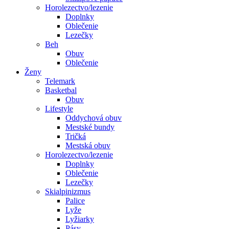
Horolezectvo/lezenie
Doplnky
Oblečenie
Lezečky
Beh
Obuv
Oblečenie
Ženy
Telemark
Basketbal
Obuv
Lifestyle
Oddychová obuv
Mestské bundy
Tričká
Mestská obuv
Horolezectvo/lezenie
Doplnky
Oblečenie
Lezečky
Skialpinizmus
Palice
Lyže
Lyžiarky
Pásy