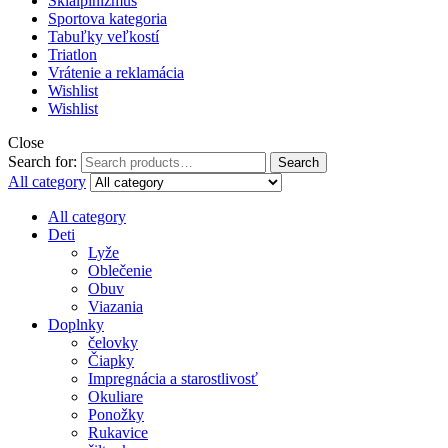
Skialpinizmus
Sportova kategoria
Tabuľky veľkostí
Triatlon
Vrátenie a reklamácia
Wishlist
Wishlist
Close
Search for:
Search
All category
All category
Deti
Lyže
Oblečenie
Obuv
Viazania
Doplnky
čelovky
Čiapky
Impregnácia a starostlivosť
Okuliare
Ponožky
Rukavice