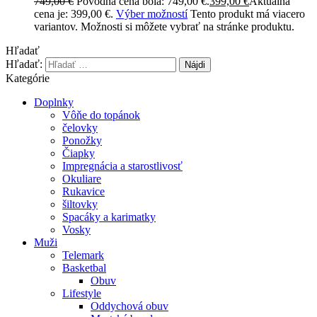
749,00
€
Pôvodná cena bola: 749,00 €.
399,00
€
Aktuálna
cena je: 399,00 €.
Výber možností
Tento produkt má viacero
variantov. Možnosti si môžete vybrať na stránke produktu.
Hľadať
Hľadať:
Kategórie
Doplnky
Vôňe do topánok
čelovky
Ponožky
Čiapky
Impregnácia a starostlivosť
Okuliare
Rukavice
šiltovky
Spacáky a karimatky
Vosky
Muži
Telemark
Basketbal
Obuv
Lifestyle
Oddychová obuv