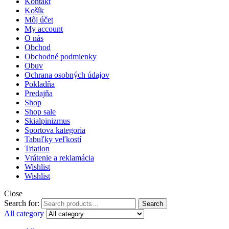
Kontakt
Košík
Môj účet
My account
O nás
Obchod
Obchodné podmienky
Obuv
Ochrana osobných údajov
Pokladňa
Predajňa
Shop
Shop sale
Skialpinizmus
Sportova kategoria
Tabuľky veľkostí
Triatlon
Vrátenie a reklamácia
Wishlist
Wishlist
Close
Search for:
Search
All category