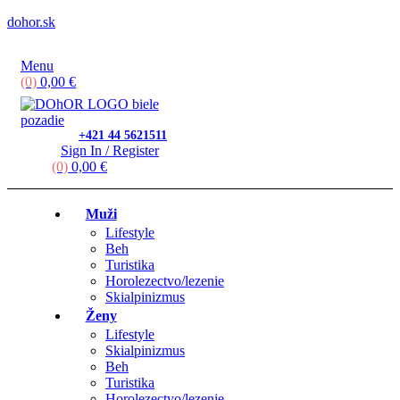
dohor.sk
Menu
(0)
0,00
€
+421 44 5621511
Sign In / Register
(0)
0,00
€
Muži
Lifestyle
Beh
Turistika
Horolezectvo/lezenie
Skialpinizmus
Ženy
Lifestyle
Skialpinizmus
Beh
Turistika
Horolezectvo/lezenie