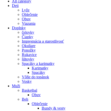
All category
Deti
Lyže
Oblečenie
Obuv
Viazania
Doplnky
čelovky
Čiapky
Impregnácia a starostlivosť
Okuliare
Ponožky
Rukavice
šiltovky
Spacáky a karimatky
Karimatky
Spacáky
Vôňe do topánok
Vosky
Muži
Basketbal
Obuv
Beh
Oblečenie
Bundy & vesty