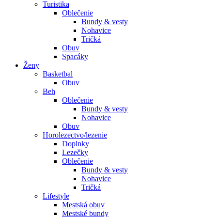
Turistika
Oblečenie
Bundy & vesty
Nohavice
Tričká
Obuv
Spacáky
Ženy
Basketbal
Obuv
Beh
Oblečenie
Bundy & vesty
Nohavice
Obuv
Horolezectvo/lezenie
Doplnky
Lezečky
Oblečenie
Bundy & vesty
Nohavice
Tričká
Lifestyle
Mestská obuv
Mestské bundy