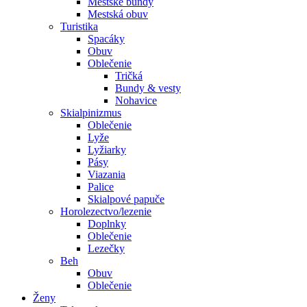
Mestské bundy
Mestská obuv
Turistika
Spacáky
Obuv
Oblečenie
Tričká
Bundy & vesty
Nohavice
Skialpinizmus
Oblečenie
Lyže
Lyžiarky
Pásy
Viazania
Palice
Skialpové papuče
Horolezectvo/lezenie
Doplnky
Oblečenie
Lezečky
Beh
Obuv
Oblečenie
Ženy