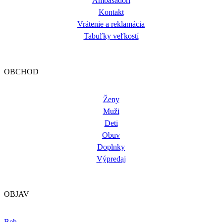
Ambasádori
Kontakt
Vrátenie a reklamácia
Tabuľky veľkostí
OBCHOD
Ženy
Muži
Deti
Obuv
Doplnky
Výpredaj
OBJAV
Beh