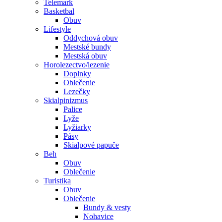
Telemark
Basketbal
Obuv
Lifestyle
Oddychová obuv
Mestské bundy
Mestská obuv
Horolezectvo/lezenie
Doplnky
Oblečenie
Lezečky
Skialpinizmus
Palice
Lyže
Lyžiarky
Pásy
Skialpové papuče
Beh
Obuv
Oblečenie
Turistika
Obuv
Oblečenie
Bundy & vesty
Nohavice