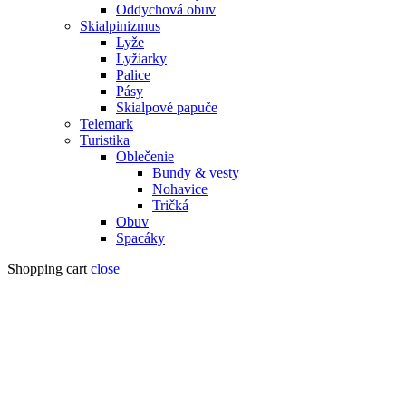
Oddychová obuv
Skialpinizmus
Lyže
Lyžiarky
Palice
Pásy
Skialpové papuče
Telemark
Turistika
Oblečenie
Bundy & vesty
Nohavice
Tričká
Obuv
Spacáky
Shopping cart
close