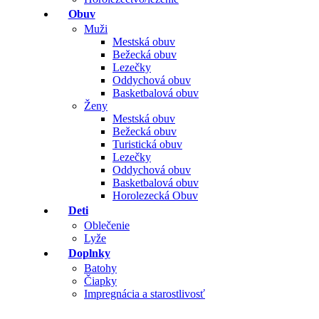
Obuv
Muži
Mestská obuv
Bežecká obuv
Lezečky
Oddychová obuv
Basketbalová obuv
Ženy
Mestská obuv
Bežecká obuv
Turistická obuv
Lezečky
Oddychová obuv
Basketbalová obuv
Horolezecká Obuv
Deti
Oblečenie
Lyže
Doplnky
Batohy
Čiapky
Impregnácia a starostlivosť