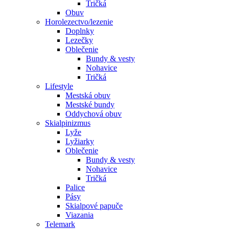
Tričká
Obuv
Horolezectvo/lezenie
Doplnky
Lezečky
Oblečenie
Bundy & vesty
Nohavice
Tričká
Lifestyle
Mestská obuv
Mestské bundy
Oddychová obuv
Skialpinizmus
Lyže
Lyžiarky
Oblečenie
Bundy & vesty
Nohavice
Tričká
Palice
Pásy
Skialpové papuče
Viazania
Telemark