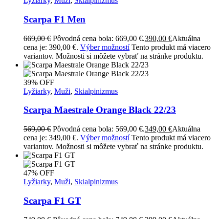
Lyžiarky
,
Muži
,
Skialpinizmus
Scarpa F1 Men
669,00
€
Pôvodná cena bola: 669,00 €.
390,00
€
Aktuálna
cena je: 390,00 €.
Výber možností
Tento produkt má viacero
variantov. Možnosti si môžete vybrať na stránke produktu.
39% OFF
Lyžiarky
,
Muži
,
Skialpinizmus
Scarpa Maestrale Orange Black 22/23
569,00
€
Pôvodná cena bola: 569,00 €.
349,00
€
Aktuálna
cena je: 349,00 €.
Výber možností
Tento produkt má viacero
variantov. Možnosti si môžete vybrať na stránke produktu.
47% OFF
Lyžiarky
,
Muži
,
Skialpinizmus
Scarpa F1 GT