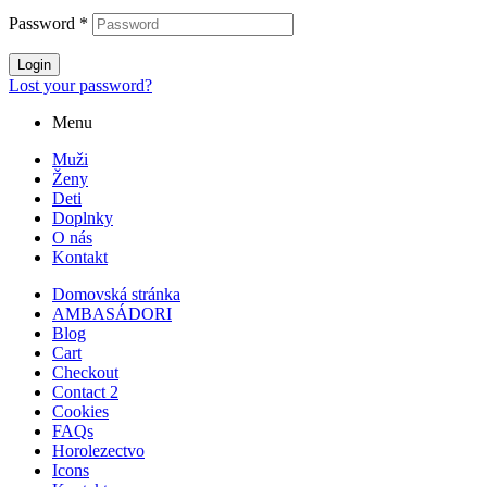
Password
*
Login
Lost your password?
Menu
Muži
Ženy
Deti
Doplnky
O nás
Kontakt
Domovská stránka
AMBASÁDORI
Blog
Cart
Checkout
Contact 2
Cookies
FAQs
Horolezectvo
Icons