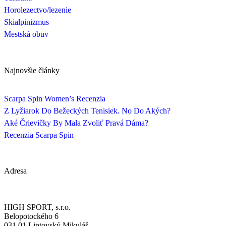
Horolezectvo/lezenie
Skialpinizmus
Mestská obuv
Najnovšie články
Scarpa Spin Women’s Recenzia
Z Lyžiarok Do Bežeckých Tenisiek. No Do Akých?
Aké Črievičky By Mala Zvoliť Pravá Dáma?
Recenzia Scarpa Spin
Adresa
HIGH SPORT, s.r.o.
Belopotockého 6
031 01 Liptovský Mikuláš