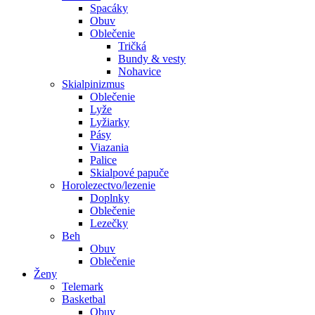
Spacáky
Obuv
Oblečenie
Tričká
Bundy & vesty
Nohavice
Skialpinizmus
Oblečenie
Lyže
Lyžiarky
Pásy
Viazania
Palice
Skialpové papuče
Horolezectvo/lezenie
Doplnky
Oblečenie
Lezečky
Beh
Obuv
Oblečenie
Ženy
Telemark
Basketbal
Obuv