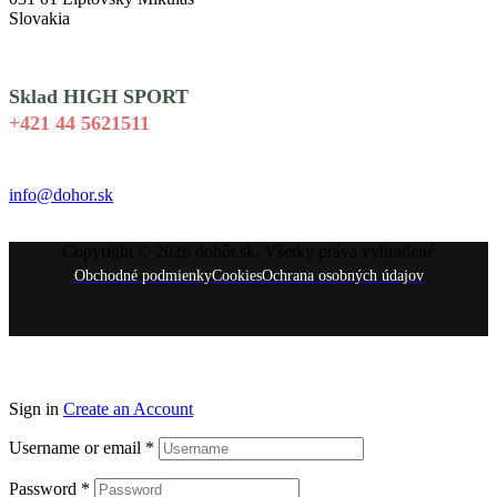
Slovakia
Sklad HIGH SPORT
+421 44 5621511
info@dohor.sk
Copyright © 2026 dohôr.sk, Všetky práva vyhradené
Obchodné podmienky
Cookies
Ochrana osobných údajov
Sign in
Create an Account
Username or email
*
Password
*