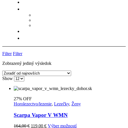
Filter
Filter
Zobrazený jediný výsledok
Show
27% OFF
Horolezectvo/lezenie
,
Lezečky
,
Ženy
Scarpa Vapor V WMN
Pôvodná
Aktuálna
Tento
164,00
€
119,00
€
Výber možností