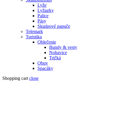
Lyže
Lyžiarky
Palice
Pásy
Skialpové papuče
Telemark
Turistika
Oblečenie
Bundy & vesty
Nohavice
Tričká
Obuv
Spacáky
Shopping cart
close