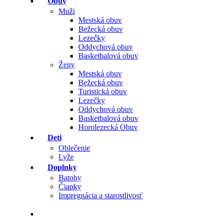
Obuv
Muži
Mestská obuv
Bežecká obuv
Lezečky
Oddychová obuv
Basketbalová obuv
Ženy
Mestská obuv
Bežecká obuv
Turistická obuv
Lezečky
Oddychová obuv
Basketbalová obuv
Horolezecká Obuv
Deti
Oblečenie
Lyže
Doplnky
Batohy
Čiapky
Impregnácia a starostlivosť