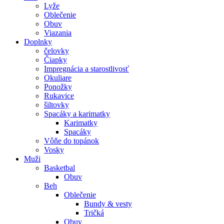
Lyže
Oblečenie
Obuv
Viazania
Doplnky
čelovky
Čiapky
Impregnácia a starostlivosť
Okuliare
Ponožky
Rukavice
šiltovky
Spacáky a karimatky
Karimatky
Spacáky
Vôňe do topánok
Vosky
Muži
Basketbal
Obuv
Beh
Oblečenie
Bundy & vesty
Tričká
Obuv