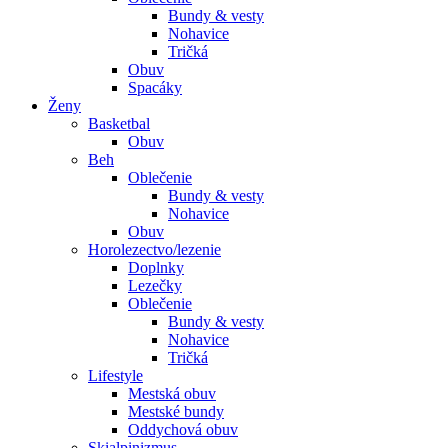
Bundy & vesty
Nohavice
Tričká
Obuv
Spacáky
Ženy
Basketbal
Obuv
Beh
Oblečenie
Bundy & vesty
Nohavice
Obuv
Horolezectvo/lezenie
Doplnky
Lezečky
Oblečenie
Bundy & vesty
Nohavice
Tričká
Lifestyle
Mestská obuv
Mestské bundy
Oddychová obuv
Skialpinizmus