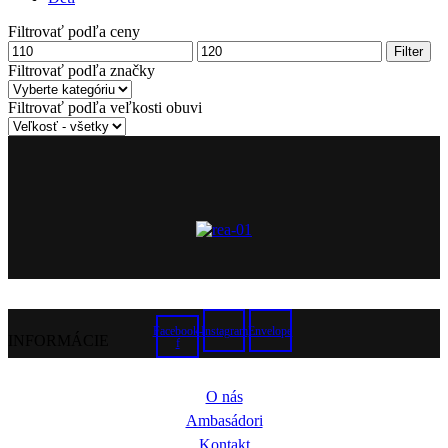
Filtrovať podľa ceny
Minimálna
Maximálna
Filter
cena
cena
Filtrovať podľa značky
Filtrovať podľa veľkosti obuvi
Facebook-
Instagram
Envelope
INFORMÁCIE
f
O nás
Ambasádori
Kontakt