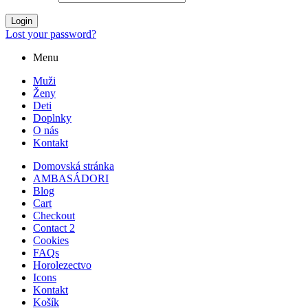
Login
Lost your password?
Menu
Muži
Ženy
Deti
Doplnky
O nás
Kontakt
Domovská stránka
AMBASÁDORI
Blog
Cart
Checkout
Contact 2
Cookies
FAQs
Horolezectvo
Icons
Kontakt
Košík