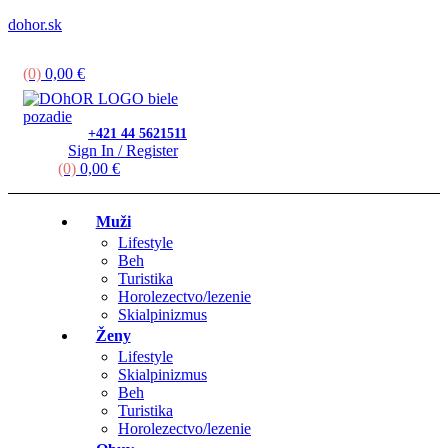
dohor.sk
Menu
(0)
0,00
€
+421 44 5621511
Sign In / Register
(0)
0,00
€
Muži
Lifestyle
Beh
Turistika
Horolezectvo/lezenie
Skialpinizmus
Ženy
Lifestyle
Skialpinizmus
Beh
Turistika
Horolezectvo/lezenie