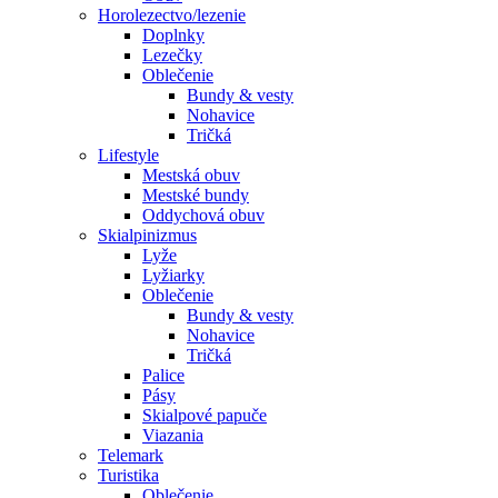
Horolezectvo/lezenie
Doplnky
Lezečky
Oblečenie
Bundy & vesty
Nohavice
Tričká
Lifestyle
Mestská obuv
Mestské bundy
Oddychová obuv
Skialpinizmus
Lyže
Lyžiarky
Oblečenie
Bundy & vesty
Nohavice
Tričká
Palice
Pásy
Skialpové papuče
Viazania
Telemark
Turistika
Oblečenie