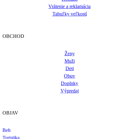
Vrátenie a reklamácia
Tabuľky veľkostí
OBCHOD
Ženy
Muži
Deti
Obuv
Doplnky
Výpredaj
OBJAV
Beh
Turistika