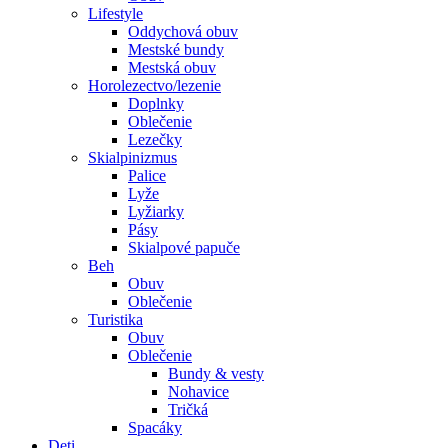
Lifestyle
Oddychová obuv
Mestské bundy
Mestská obuv
Horolezectvo/lezenie
Doplnky
Oblečenie
Lezečky
Skialpinizmus
Palice
Lyže
Lyžiarky
Pásy
Skialpové papuče
Beh
Obuv
Oblečenie
Turistika
Obuv
Oblečenie
Bundy & vesty
Nohavice
Tričká
Spacáky
Deti