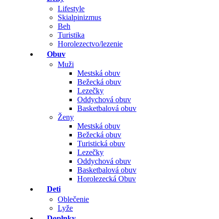
Lifestyle
Skialpinizmus
Beh
Turistika
Horolezectvo/lezenie
Obuv
Muži
Mestská obuv
Bežecká obuv
Lezečky
Oddychová obuv
Basketbalová obuv
Ženy
Mestská obuv
Bežecká obuv
Turistická obuv
Lezečky
Oddychová obuv
Basketbalová obuv
Horolezecká Obuv
Deti
Oblečenie
Lyže
Doplnky