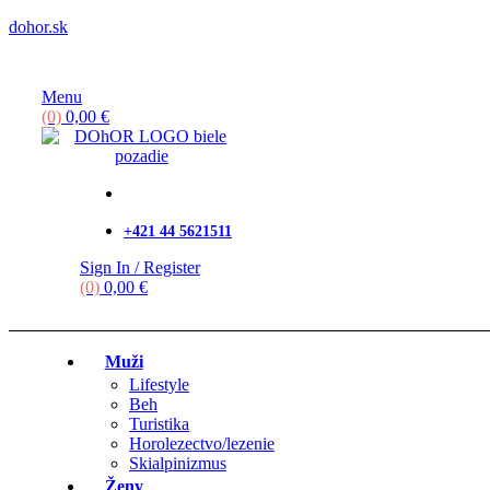
dohor.sk
Menu
(0)
0,00
€
+421 44 5621511
Sign In / Register
(0)
0,00
€
Muži
Lifestyle
Beh
Turistika
Horolezectvo/lezenie
Skialpinizmus
Ženy