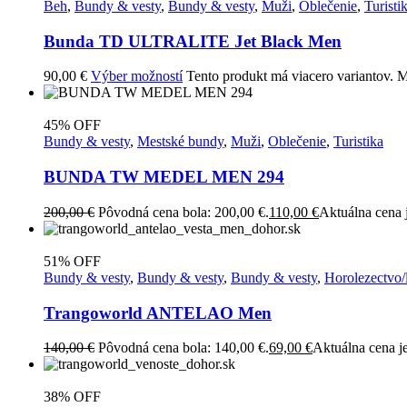
Beh
,
Bundy & vesty
,
Bundy & vesty
,
Muži
,
Oblečenie
,
Turisti
Bunda TD ULTRALITE Jet Black Men
90,00
€
Výber možností
Tento produkt má viacero variantov. M
45% OFF
Bundy & vesty
,
Mestské bundy
,
Muži
,
Oblečenie
,
Turistika
BUNDA TW MEDEL MEN 294
200,00
€
Pôvodná cena bola: 200,00 €.
110,00
€
Aktuálna cena j
51% OFF
Bundy & vesty
,
Bundy & vesty
,
Bundy & vesty
,
Horolezectvo/
Trangoworld ANTELAO Men
140,00
€
Pôvodná cena bola: 140,00 €.
69,00
€
Aktuálna cena je
38% OFF