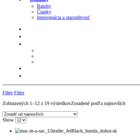
Batohy
Čiapky
Impregnácia a starostlivosť
Filter
Filter
Zobrazených 1–12 z 19 výsledkov
Zoradené podľa najnovších
Show