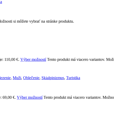
ka
ožnosti si môžete vybrať na stránke produktu.
e: 110,00 €.
Výber možností
Tento produkt má viacero variantov. Možn
lezenie
,
Muži
,
Oblečenie
,
Skialpinizmus
,
Turistika
: 69,00 €.
Výber možností
Tento produkt má viacero variantov. Možnos