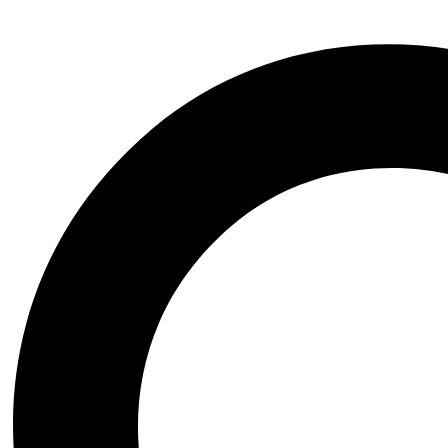
Hľadať
Hľadať:
Kategórie
Doplnky
Vôňe do topánok
čelovky
Ponožky
Čiapky
Impregnácia a starostlivosť
Okuliare
Rukavice
šiltovky
Spacáky a karimatky
Vosky
Muži
Telemark
Basketbal
Obuv
Lifestyle
Oddychová obuv
Mestské bundy
Mestská obuv
Turistika