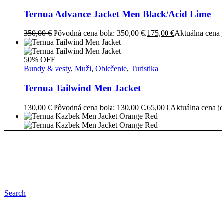
Ternua Advance Jacket Men Black/Acid Lime
350,00
€
Pôvodná cena bola: 350,00 €.
175,00
€
Aktuálna cena 
50% OFF
Bundy & vesty
,
Muži
,
Oblečenie
,
Turistika
Ternua Tailwind Men Jacket
130,00
€
Pôvodná cena bola: 130,00 €.
65,00
€
Aktuálna cena je
54% OFF
Bundy & vesty
,
Muži
,
Oblečenie
,
Turistika
Ternua Kazbek Men Jacket Orange Red
300,00
€
Pôvodná cena bola: 300,00 €.
139,00
€
Aktuálna cena 
Search
1
2
Next