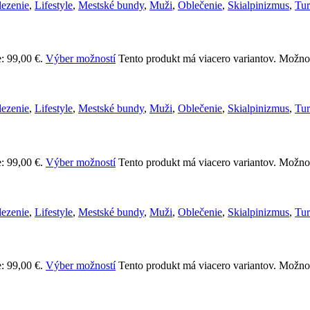
lezenie
,
Lifestyle
,
Mestské bundy
,
Muži
,
Oblečenie
,
Skialpinizmus
,
Tur
: 99,00 €.
Výber možností
Tento produkt má viacero variantov. Možnos
lezenie
,
Lifestyle
,
Mestské bundy
,
Muži
,
Oblečenie
,
Skialpinizmus
,
Tur
: 99,00 €.
Výber možností
Tento produkt má viacero variantov. Možnos
lezenie
,
Lifestyle
,
Mestské bundy
,
Muži
,
Oblečenie
,
Skialpinizmus
,
Tur
: 99,00 €.
Výber možností
Tento produkt má viacero variantov. Možnos