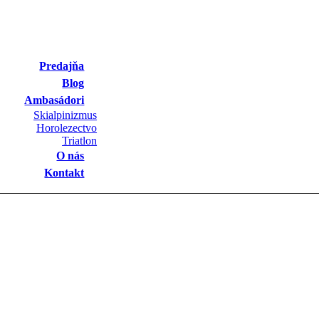
Predajňa
Blog
Ambasádori
Skialpinizmus
Horolezectvo
Triatlon
O nás
Kontakt