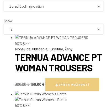
najnovších
Show
50% OFF
Nohavice
,
Oblečenie
,
Turistika
,
Ženy
TERNUA ADVANCE PT
WOMAN TROUSERS
Pôvodná
Aktuálna
Tent
300,00
€
150,00
€
VÝBER MOŽNOSTÍ
cena
cena
prod
bola:
je:
má
300,00 €.
150,00 €.
viac
vari
50% OFF