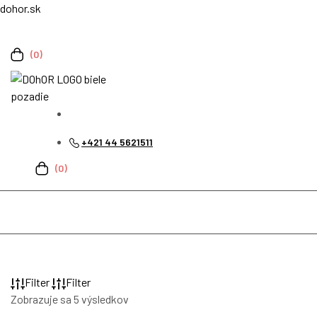
dohor.sk
Menu
(0)
+421 44 5621511
(0)
Filter
Filter
Zoradené
Zobrazuje sa 5 výsledkov
podľa