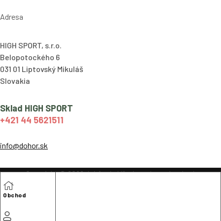
Adresa
HIGH SPORT, s.r.o.
Belopotockého 6
031 01 Liptovský Mikuláš
Slovakia
Sklad HIGH SPORT
+421 44 5621511
info@dohor.sk
Copyright © 2026 dohôr.sk, Všetky práva vyhradené
Obchodné podmienky
Obchod
Cookies
Ochrana osobných údajov