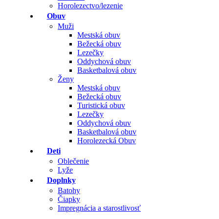
Horolezectvo/lezenie
Obuv
Muži
Mestská obuv
Bežecká obuv
Lezečky
Oddychová obuv
Basketbalová obuv
Ženy
Mestská obuv
Bežecká obuv
Turistická obuv
Lezečky
Oddychová obuv
Basketbalová obuv
Horolezecká Obuv
Deti
Oblečenie
Lyže
Doplnky
Batohy
Čiapky
Impregnácia a starostlivosť