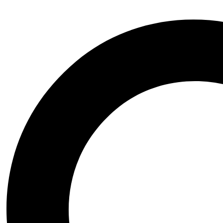
Tričká
Spacáky
Deti
Filtrovať podľa značky
INFORMÁCIE
O nás
Ambasádori