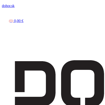
dohor.sk
Menu
(0)
0,00
€