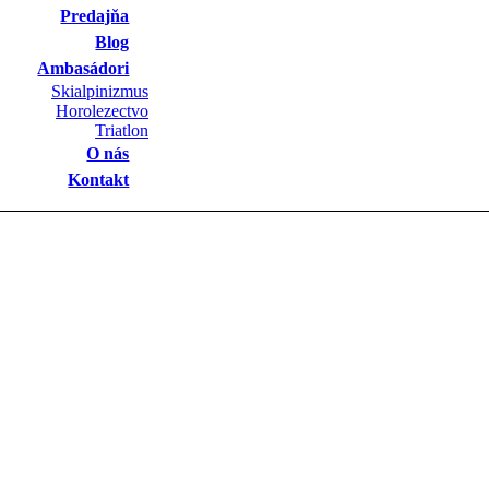
Predajňa
Blog
Ambasádori
Skialpinizmus
Horolezectvo
Triatlon
O nás
Kontakt