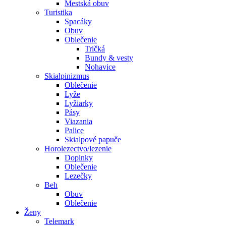
Mestská obuv
Turistika
Spacáky
Obuv
Oblečenie
Tričká
Bundy & vesty
Nohavice
Skialpinizmus
Oblečenie
Lyže
Lyžiarky
Pásy
Viazania
Palice
Skialpové papuče
Horolezectvo/lezenie
Doplnky
Oblečenie
Lezečky
Beh
Obuv
Oblečenie
Ženy
Telemark