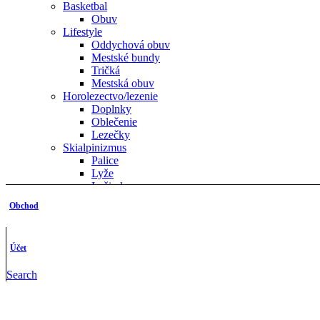
Basketbal
Obuv
Lifestyle
Oddychová obuv
Mestské bundy
Tričká
Mestská obuv
Horolezectvo/lezenie
Doplnky
Oblečenie
Lezečky
Skialpinizmus
Palice
Lyže
Lyžiarky
Pásy
Obchod
Skialpové papuče
Beh
Obuv
Účet
Oblečenie
Turistika
Search
Obuv
Oblečenie
Bundy & vesty
Nohavice