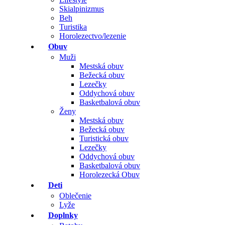
Skialpinizmus
Beh
Turistika
Horolezectvo/lezenie
Obuv
Muži
Mestská obuv
Bežecká obuv
Lezečky
Oddychová obuv
Basketbalová obuv
Ženy
Mestská obuv
Bežecká obuv
Turistická obuv
Lezečky
Oddychová obuv
Basketbalová obuv
Horolezecká Obuv
Deti
Oblečenie
Lyže
Doplnky