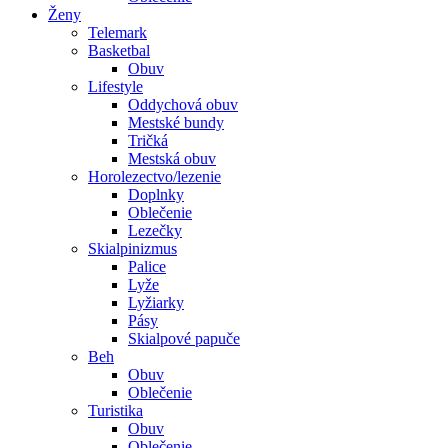
Ženy
Telemark
Basketbal
Obuv
Lifestyle
Oddychová obuv
Mestské bundy
Tričká
Mestská obuv
Horolezectvo/lezenie
Doplnky
Oblečenie
Lezečky
Skialpinizmus
Palice
Lyže
Lyžiarky
Pásy
Skialpové papuče
Beh
Obuv
Oblečenie
Turistika
Obuv
Oblečenie