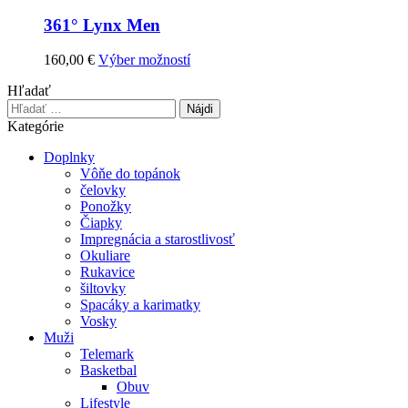
361° Lynx Men
Tento
160,00
€
Výber možností
produkt
Hľadať
má
Hľadať:
viacero
variantov.
Kategórie
Možnosti
Doplnky
si
Vôňe do topánok
môžete
čelovky
vybrať
Ponožky
na
Čiapky
stránke
Impregnácia a starostlivosť
produktu.
Okuliare
Rukavice
šiltovky
Spacáky a karimatky
Vosky
Muži
Telemark
Basketbal
Obuv
Lifestyle