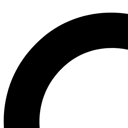
O nás
Ambasádori
Kontakt
Vrátenie a reklamácia
Tabuľky veľkostí
OBCHOD
Ženy
Muži
Deti
Obuv
Doplnky
Výpredaj
OBJAV