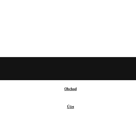
Obchod
Účet
Facebook-
Instagram
Envelope
f