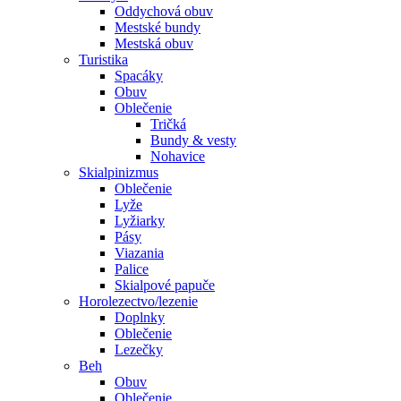
Oddychová obuv
Mestské bundy
Mestská obuv
Turistika
Spacáky
Obuv
Oblečenie
Tričká
Bundy & vesty
Nohavice
Skialpinizmus
Oblečenie
Lyže
Lyžiarky
Pásy
Viazania
Palice
Skialpové papuče
Horolezectvo/lezenie
Doplnky
Oblečenie
Lezečky
Beh
Obuv
Oblečenie