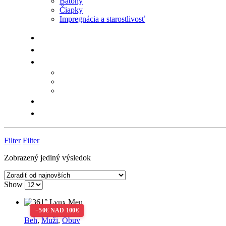
Batohy
Čiapky
Impregnácia a starostlivosť
Filter
Filter
Zobrazený jediný výsledok
Show
Beh
,
Muži
,
Obuv