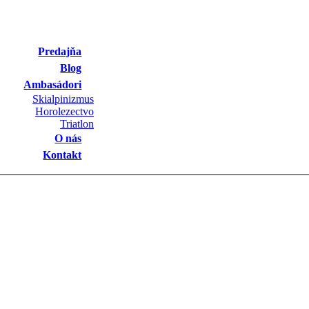
Predajňa
Blog
Ambasádori
Skialpinizmus
Horolezectvo
Triatlon
O nás
Kontakt