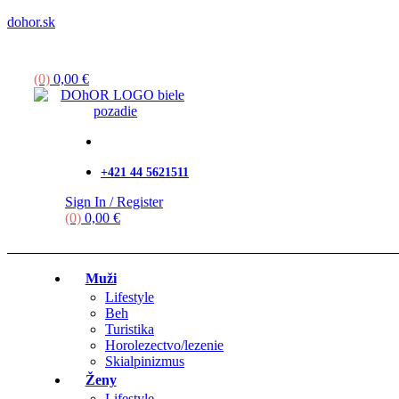
dohor.sk
Menu
(0)
0,00
€
+421 44 5621511
Sign In / Register
(0)
0,00
€
Muži
Lifestyle
Beh
Turistika
Horolezectvo/lezenie
Skialpinizmus
Ženy
Lifestyle