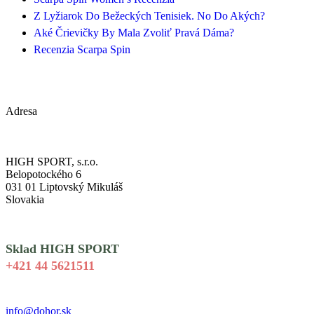
Z Lyžiarok Do Bežeckých Tenisiek. No Do Akých?
Aké Črievičky By Mala Zvoliť Pravá Dáma?
Recenzia Scarpa Spin
Adresa
HIGH SPORT, s.r.o.
Belopotockého 6
031 01 Liptovský Mikuláš
Slovakia
Sklad HIGH SPORT
+421 44 5621511
info@dohor.sk