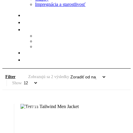
Impregnácia a starostlivosť
Zoradené
Filter
Zobrazujú sa 2 výsledky
Show
podľa
najnovších
50% OFF