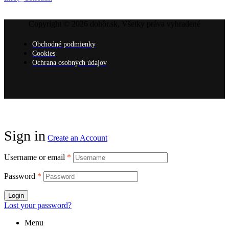
Copyright © 2026 dohôr.sk, Všetky práva vyhradené
Obchodné podmienky
Cookies
Ochrana osobných údajov
Sign in
Create an Account
Username or email
*
Password
*
Login
Lost your password?
Menu