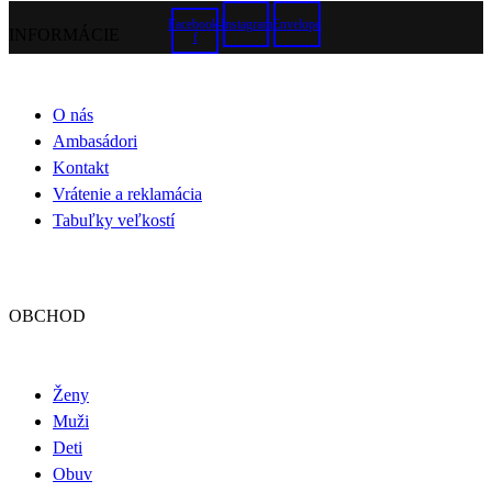
produktu.
Facebook-
Instagram
Envelope
INFORMÁCIE
f
O nás
Ambasádori
Kontakt
Vrátenie a reklamácia
Tabuľky veľkostí
OBCHOD
Ženy
Muži
Deti
Obuv