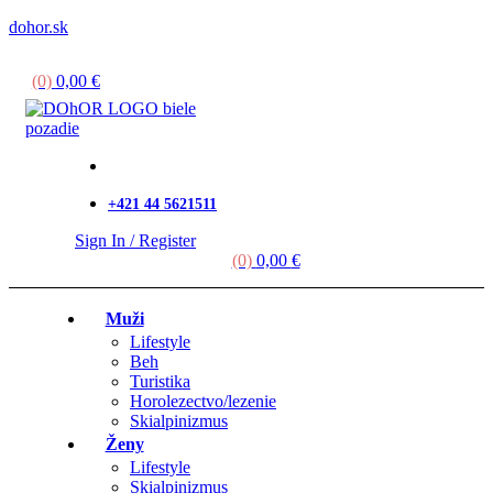
dohor.sk
Menu
(0)
0,00
€
+421 44 5621511
Sign In / Register
(0)
0,00
€
Muži
Lifestyle
Beh
Turistika
Horolezectvo/lezenie
Skialpinizmus
Ženy
Lifestyle
Skialpinizmus