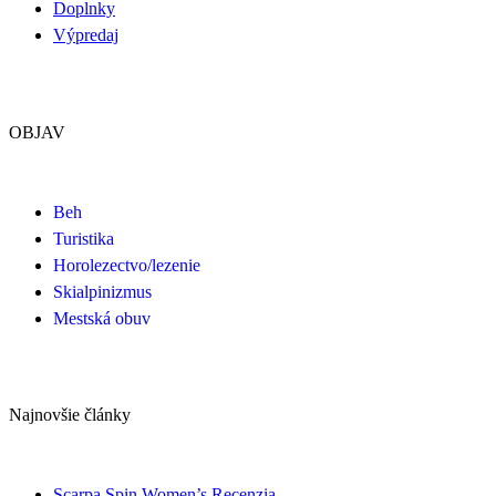
Doplnky
Výpredaj
OBJAV
Beh
Turistika
Horolezectvo/lezenie
Skialpinizmus
Mestská obuv
Najnovšie články
Scarpa Spin Women’s Recenzia