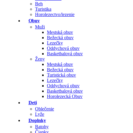
Beh
Turistika
Horolezectvo/lezenie
Obuv
Muži
Mestská obuv
Bežecká obuv
Lezečky
Oddychová obuv
Basketbalová obuv
Ženy
Mestská obuv
Bežecká obuv
Turistická obuv
Lezečky
Oddychová obuv
Basketbalová obuv
Horolezecká Obuv
Deti
Oblečenie
Lyže
Doplnky
Batohy
Čiapky