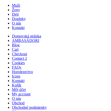
Muži
Ženy
Deti
Doplnky
O nás
Kontakt
Domovská stránka
AMBASÁDORI
Blog
Cart
Checkout
Contact 2
Cookies
FAQs
Horolezectvo
Icons
Kontakt
Košík
Môj účet
My account
O nás
Obchod
Obchodné podmienky