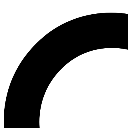
Okuliare
Rukavice
šiltovky
Spacáky a karimatky
Vosky
Muži
Telemark
Basketbal
Obuv
Lifestyle
Oddychová obuv
Mestské bundy
Mestská obuv
Turistika
Spacáky
Obuv
Oblečenie
Tričká
Bundy & vesty
Nohavice
Skialpinizmus
Oblečenie
Lyže
Lyžiarky
Pásy