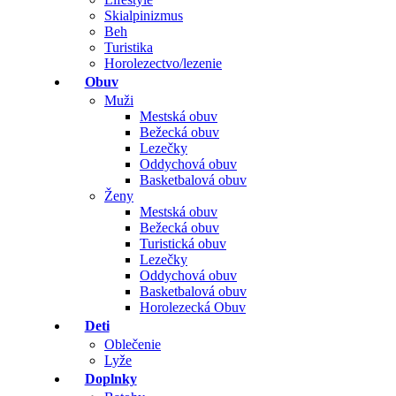
Skialpinizmus
Beh
Turistika
Horolezectvo/lezenie
Obuv
Muži
Mestská obuv
Bežecká obuv
Lezečky
Oddychová obuv
Basketbalová obuv
Ženy
Mestská obuv
Bežecká obuv
Turistická obuv
Lezečky
Oddychová obuv
Basketbalová obuv
Horolezecká Obuv
Deti
Oblečenie
Lyže
Doplnky