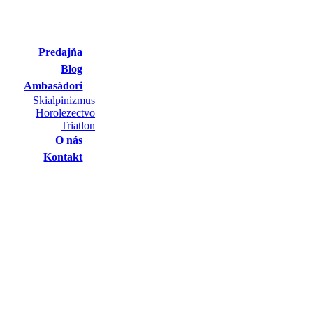
Predajňa
Blog
Ambasádori
Skialpinizmus
Horolezectvo
Triatlon
O nás
Kontakt