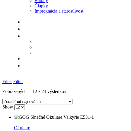
Batohy
Čiapky
Impregnácia a starostlivosť
Filter
Filter
Zoradené
Zobrazených 1–12 z 23 výsledkov
podľa
najnovších
Show
Okuliare