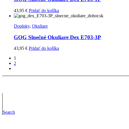
43,95
€
Pridať do košíka
Doplnky
,
Okuliare
GOG Slnečné Okuliare Dex E703-3P
43,95
€
Pridať do košíka
1
2
Next
Hľadať
Hľadať:
Kategórie
Doplnky
Vôňe do topánok
čelovky
Search
Ponožky
Čiapky
Impregnácia a starostlivosť