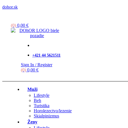
dohor.sk
Menu
(0)
0,00
€
+421 44 5621511
Sign In / Register
(0)
0,00
€
Muži
Lifestyle
Beh
Turistika
Horolezectvo/lezenie
Skialpinizmus
Ženy
Lifestyle