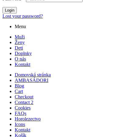
Login
Lost your password?
Menu
Muži
Ženy
Deti
Doplnky
O nás
Kontakt
Domovská stránka
AMBASÁDORI
Blog
Cart
Checkout
Contact 2
Cookies
FAQs
Horolezectvo
Icons
Kontakt
Košík