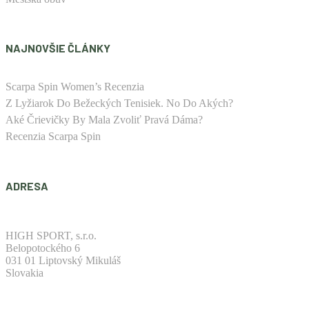
NAJNOVŠIE ČLÁNKY
Scarpa Spin Women’s Recenzia
Z Lyžiarok Do Bežeckých Tenisiek. No Do Akých?
Aké Črievičky By Mala Zvoliť Pravá Dáma?
Recenzia Scarpa Spin
ADRESA
HIGH SPORT, s.r.o.
Belopotockého 6
031 01 Liptovský Mikuláš
Slovakia