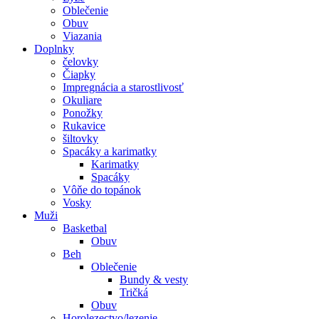
Oblečenie
Obuv
Viazania
Doplnky
čelovky
Čiapky
Impregnácia a starostlivosť
Okuliare
Ponožky
Rukavice
šiltovky
Spacáky a karimatky
Karimatky
Spacáky
Vôňe do topánok
Vosky
Muži
Basketbal
Obuv
Beh
Oblečenie
Bundy & vesty
Tričká
Obuv
Horolezectvo/lezenie