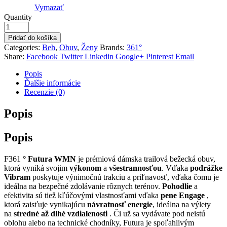
Vymazať
Quantity
Pridať do košíka
Categories:
Beh
,
Obuv
,
Ženy
Brands:
361°
Share:
Facebook
Twitter
Linkedin
Google+
Pinterest
Email
Popis
Ďalšie informácie
Recenzie (0)
Popis
Popis
F361
° Futura WMN
je prémiová dámska trailová bežecká obuv,
ktorá vyniká svojim
výkonom
a
všestrannosťou
. Vďaka
podrážke
Vibram
poskytuje výnimočnú trakciu a priľnavosť, vďaka čomu je
ideálna na bezpečné zdolávanie rôznych terénov.
Pohodlie
a
efektivita sú tiež kľúčovými vlastnosťami vďaka
pene Engage
,
ktorá zaisťuje vynikajúcu
návratnosť energie
, ideálna na výlety
na
stredné až dlhé vzdialenosti
. Či už sa vydávate pod neistú
oblohu alebo na technické chodníky, Futura je spoľahlivým