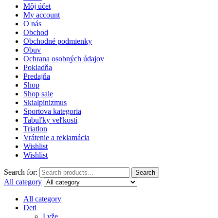
Môj účet
My account
O nás
Obchod
Obchodné podmienky
Obuv
Ochrana osobných údajov
Pokladňa
Predajňa
Shop
Shop sale
Skialpinizmus
Sportova kategoria
Tabuľky veľkostí
Triatlon
Vrátenie a reklamácia
Wishlist
Wishlist
Search for:
Search
All category
All category
Deti
Lyže