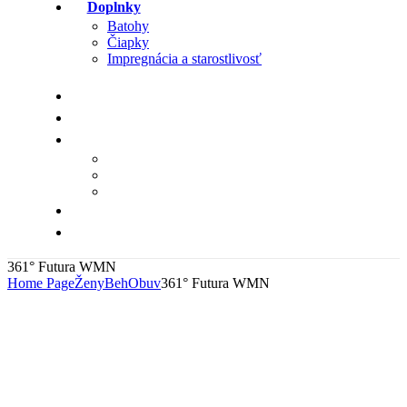
Doplnky
Batohy
Čiapky
Impregnácia a starostlivosť
361° Futura WMN
Home Page
Ženy
Beh
Obuv
361° Futura WMN