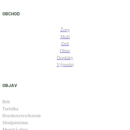
OBCHOD
Ženy
Muži
Deti
Obuv
Doplnky
Výpredaj
OBJAV
Beh
Turistika
Horolezectvo/lezenie
Skialpinizmus
Mestská obuv