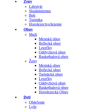
Ženy
Lifestyle
Skialpinizmus
Beh
Turistika
Horolezectvo/lezenie
Obuv
Muži
Mestská obuv
Bežecká obuv
Lezečky
Oddychová obuv
Basketbalová obuv
Ženy
Mestská obuv
Bežecká obuv
Turistická obuv
Lezečky
Oddychová obuv
Basketbalová obuv
Horolezecká Obuv
Deti
Oblečenie
Lyže