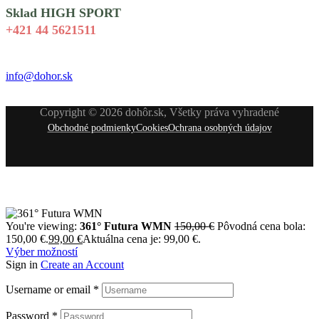
Sklad HIGH SPORT
+421 44 5621511
info@dohor.sk
Copyright © 2026 dohôr.sk, Všetky práva vyhradené
Obchodné podmienky
Cookies
Ochrana osobných údajov
You're viewing:
361° Futura WMN
150,00
€
Pôvodná cena bola:
150,00 €.
99,00
€
Aktuálna cena je: 99,00 €.
Výber možností
Sign in
Create an Account
Username or email
*
Password
*