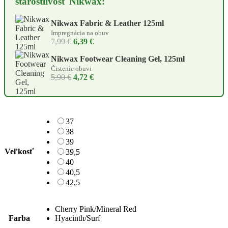
starostlivosť Nikwax:
Nikwax Fabric & Leather 125ml
Impregnácia na obuv
7,99 €
6,39 €
Nikwax Footwear Cleaning Gel, 125ml
Čistenie obuvi
5,90 €
4,72 €
37
38
39
Veľkosť
39,5
40
40,5
42,5
Cherry Pink/Mineral Red
Farba
Hyacinth/Surf