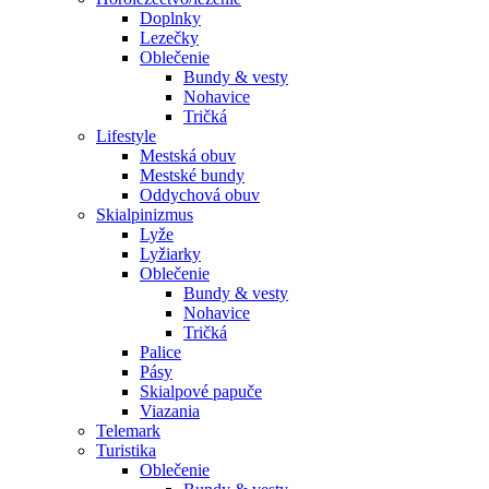
Doplnky
Lezečky
Oblečenie
Bundy & vesty
Nohavice
Tričká
Lifestyle
Mestská obuv
Mestské bundy
Oddychová obuv
Skialpinizmus
Lyže
Lyžiarky
Oblečenie
Bundy & vesty
Nohavice
Tričká
Palice
Pásy
Skialpové papuče
Viazania
Telemark
Turistika
Oblečenie