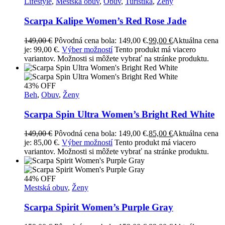
Lifestyle
,
Mestská obuv
,
Obuv
,
Turistika
,
Ženy
Scarpa Kalipe Women’s Red Rose Jade
149,00
€
Pôvodná cena bola: 149,00 €.
99,00
€
Aktuálna cena
je: 99,00 €.
Výber možností
Tento produkt má viacero
variantov. Možnosti si môžete vybrať na stránke produktu.
43% OFF
Beh
,
Obuv
,
Ženy
Scarpa Spin Ultra Women’s Bright Red White
149,00
€
Pôvodná cena bola: 149,00 €.
85,00
€
Aktuálna cena
je: 85,00 €.
Výber možností
Tento produkt má viacero
variantov. Možnosti si môžete vybrať na stránke produktu.
44% OFF
Mestská obuv
,
Ženy
Scarpa Spirit Women’s Purple Gray