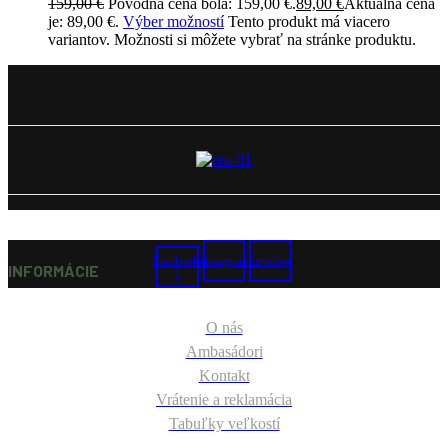
159,00
€
Pôvodná cena bola: 159,00 €.
89,00
€
Aktuálna cena
je: 89,00 €.
Výber možností
Tento produkt má viacero
variantov. Možnosti si môžete vybrať na stránke produktu.
Facebook-
Instagram
Envelope
INFORMÁCIE
f
O nás
Ambasádori
Kontakt
Vrátenie a reklamácia
Tabuľky veľkostí