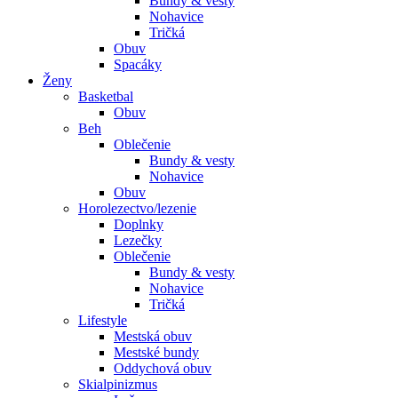
Bundy & vesty
Nohavice
Tričká
Obuv
Spacáky
Ženy
Basketbal
Obuv
Beh
Oblečenie
Bundy & vesty
Nohavice
Obuv
Horolezectvo/lezenie
Doplnky
Lezečky
Oblečenie
Bundy & vesty
Nohavice
Tričká
Lifestyle
Mestská obuv
Mestské bundy
Oddychová obuv
Skialpinizmus