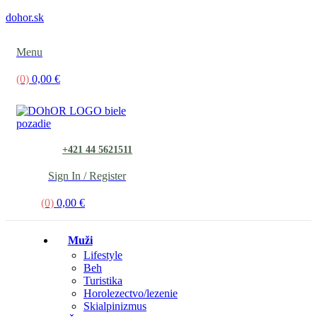
dohor.sk
Menu
(0)
0,00
€
+421 44 5621511
Sign In / Register
(0)
0,00
€
Muži
Lifestyle
Beh
Turistika
Horolezectvo/lezenie
Skialpinizmus