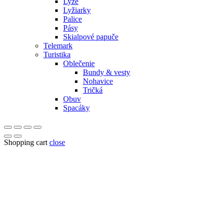
Lyže
Lyžiarky
Palice
Pásy
Skialpové papuče
Telemark
Turistika
Oblečenie
Bundy & vesty
Nohavice
Tričká
Obuv
Spacáky
Shopping cart
close