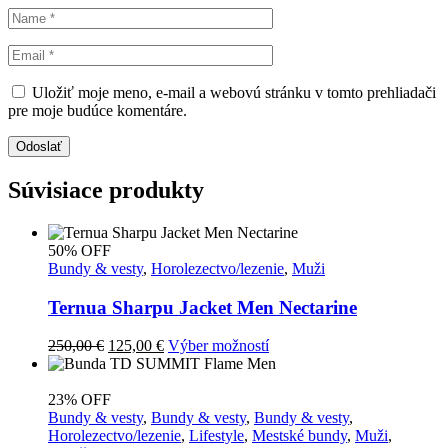
Uložiť moje meno, e-mail a webovú stránku v tomto prehliadači
pre moje budúce komentáre.
Odoslať
Súvisiace produkty
50% OFF
Bundy & vesty
,
Horolezectvo/lezenie
,
Muži
Ternua Sharpu Jacket Men Nectarine
Pôvodná
Aktuálna
Tento
250,00
€
125,00
€
Výber možností
cena
cena
produkt
bola:
je:
má
250,00 €.
125,00 €.
viacero
23% OFF
variantov.
Bundy & vesty
,
Bundy & vesty
,
Bundy & vesty
,
Možnosti
Horolezectvo/lezenie
,
Lifestyle
,
Mestské bundy
,
Muži
,