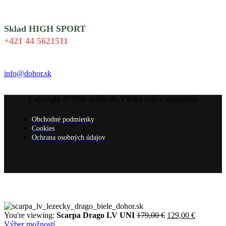
Sklad HIGH SPORT
+421 44 5621511
info@dohor.sk
Copyright © 2026 dohôr.sk, Všetky práva vyhradené
Obchodné podmienky
Cookies
Ochrana osobných údajov
Pôvodná
Aktuálna
You're viewing:
Scarpa Drago LV UNI
179,00
€
129,00
€
cena
cena
Výber možností