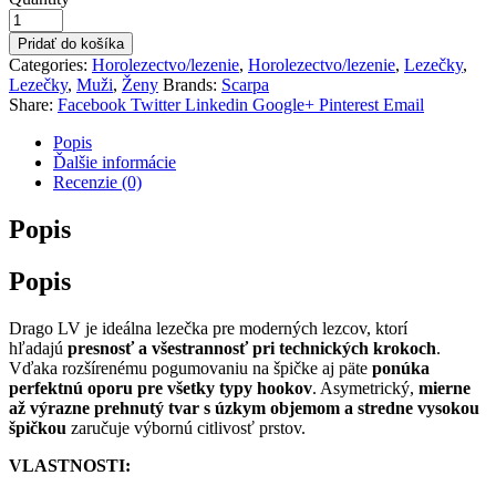
Pridať do košíka
Categories:
Horolezectvo/lezenie
,
Horolezectvo/lezenie
,
Lezečky
,
Lezečky
,
Muži
,
Ženy
Brands:
Scarpa
Share:
Facebook
Twitter
Linkedin
Google+
Pinterest
Email
Popis
Ďalšie informácie
Recenzie (0)
Popis
Popis
Drago LV je ideálna lezečka pre moderných lezcov, ktorí
hľadajú
presnosť a všestrannosť pri technických krokoch
.
Vďaka rozšírenému pogumovaniu na špičke aj päte
ponúka
perfektnú oporu pre všetky typy hookov
. Asymetrický,
mierne
až výrazne prehnutý tvar s úzkym objemom a stredne vysokou
špičkou
zaručuje výbornú citlivosť prstov.
VLASTNOSTI: