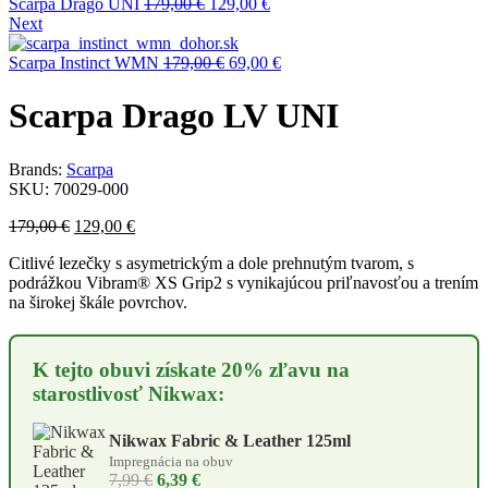
Pôvodná
Aktuálna
Scarpa Drago UNI
179,00
€
129,00
€
cena
cena
Next
bola:
je:
179,00 €.
Pôvodná
129,00 €.
Aktuálna
Scarpa Instinct WMN
179,00
€
69,00
€
cena
cena
bola:
je:
Scarpa Drago LV UNI
179,00 €.
69,00 €.
Brands:
Scarpa
SKU:
70029-000
Pôvodná
Aktuálna
179,00
€
129,00
€
cena
cena
Citlivé lezečky s asymetrickým a dole prehnutým tvarom, s
bola:
je:
podrážkou Vibram® XS Grip2 s vynikajúcou priľnavosťou a trením
179,00 €.
129,00 €.
na širokej škále povrchov.
K tejto obuvi získate 20% zľavu na
starostlivosť Nikwax:
Nikwax Fabric & Leather 125ml
Impregnácia na obuv
7,99 €
6,39 €