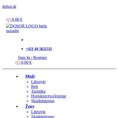
dohor.sk
Menu
(0)
0,00
€
+421 44 5621511
Sign In / Register
(0)
0,00
€
Muži
Lifestyle
Beh
Turistika
Horolezectvo/lezenie
Skialpinizmus
Ženy
Lifestyle
Skialpinizmus