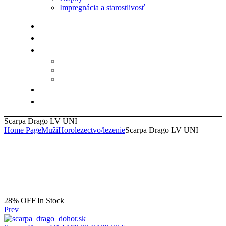
Impregnácia a starostlivosť
Scarpa Drago LV UNI
Home Page
Muži
Horolezectvo/lezenie
Scarpa Drago LV UNI
Availability:
28% OFF
In Stock
Prev