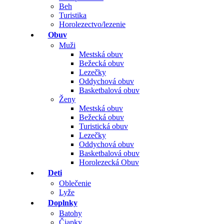
Beh
Turistika
Horolezectvo/lezenie
Obuv
Muži
Mestská obuv
Bežecká obuv
Lezečky
Oddychová obuv
Basketbalová obuv
Ženy
Mestská obuv
Bežecká obuv
Turistická obuv
Lezečky
Oddychová obuv
Basketbalová obuv
Horolezecká Obuv
Deti
Oblečenie
Lyže
Doplnky
Batohy
Čiapky