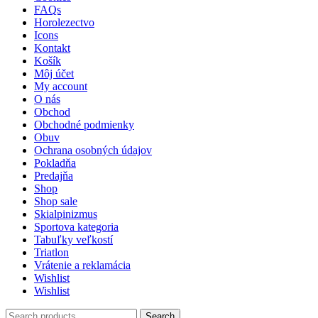
FAQs
Horolezectvo
Icons
Kontakt
Košík
Môj účet
My account
O nás
Obchod
Obchodné podmienky
Obuv
Ochrana osobných údajov
Pokladňa
Predajňa
Shop
Shop sale
Skialpinizmus
Sportova kategoria
Tabuľky veľkostí
Triatlon
Vrátenie a reklamácia
Wishlist
Wishlist
Search
Search