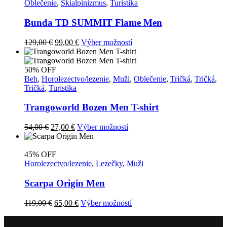
si
Oblečenie
,
Skialpinizmus
,
Turistika
môžete
vybrať
Bunda TD SUMMIT Flame Men
na
stránke
Pôvodná
Aktuálna
Tento
129,00
€
99,00
€
Výber možností
produktu.
cena
cena
produkt
bola:
je:
má
129,00 €.
99,00 €.
viacero
50% OFF
variantov.
Beh
,
Horolezectvo/lezenie
,
Muži
,
Oblečenie
,
Tričká
,
Tričká
,
Možnosti
Tričká
,
Turistika
si
môžete
Trangoworld Bozen Men T-shirt
vybrať
na
Pôvodná
Aktuálna
Tento
54,00
€
27,00
€
Výber možností
stránke
cena
cena
produkt
produktu.
bola:
je:
má
54,00 €.
27,00 €.
viacero
45% OFF
variantov.
Horolezectvo/lezenie
,
Lezečky
,
Muži
Možnosti
si
Scarpa Origin Men
môžete
vybrať
Pôvodná
Aktuálna
Tento
119,00
€
65,00
€
Výber možností
na
cena
cena
produkt
stránke
bola:
je:
má
produktu.