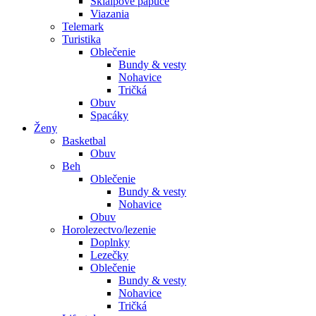
Skialpové papuče
Viazania
Telemark
Turistika
Oblečenie
Bundy & vesty
Nohavice
Tričká
Obuv
Spacáky
Ženy
Basketbal
Obuv
Beh
Oblečenie
Bundy & vesty
Nohavice
Obuv
Horolezectvo/lezenie
Doplnky
Lezečky
Oblečenie
Bundy & vesty
Nohavice
Tričká