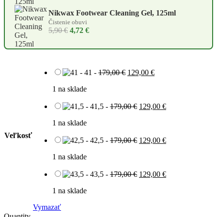
Nikwax Footwear Cleaning Gel, 125ml
Čistenie obuvi
5,90 €
4,72 €
Pôvodná
Aktuálna
-
41
-
179,00
€
129,00
€
cena
cena
bola:
je:
1 na sklade
179,00 €.
129,00 €.
Pôvodná
Aktuálna
-
41,5
-
179,00
€
129,00
€
cena
cena
bola:
je:
1 na sklade
179,00 €.
129,00 €.
Veľkosť
Pôvodná
Aktuálna
-
42,5
-
179,00
€
129,00
€
cena
cena
bola:
je:
1 na sklade
179,00 €.
129,00 €.
Pôvodná
Aktuálna
-
43,5
-
179,00
€
129,00
€
cena
cena
bola:
je:
1 na sklade
179,00 €.
129,00 €.
Vymazať
Quantity