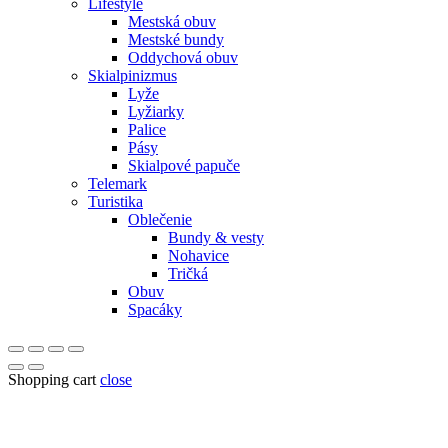
Lifestyle
Mestská obuv
Mestské bundy
Oddychová obuv
Skialpinizmus
Lyže
Lyžiarky
Palice
Pásy
Skialpové papuče
Telemark
Turistika
Oblečenie
Bundy & vesty
Nohavice
Tričká
Obuv
Spacáky
Shopping cart
close