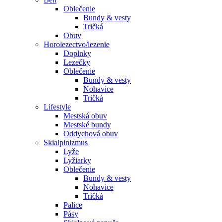
Oblečenie
Bundy & vesty
Tričká
Obuv
Horolezectvo/lezenie
Doplnky
Lezečky
Oblečenie
Bundy & vesty
Nohavice
Tričká
Lifestyle
Mestská obuv
Mestské bundy
Oddychová obuv
Skialpinizmus
Lyže
Lyžiarky
Oblečenie
Bundy & vesty
Nohavice
Tričká
Palice
Pásy