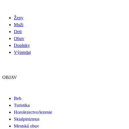
Ženy
Muži
Deti
Obuv
Doplnky
Výpredaj
OBJAV
Beh
Turistika
Horolezectvo/lezenie
Skialpinizmus
Mestská obuv