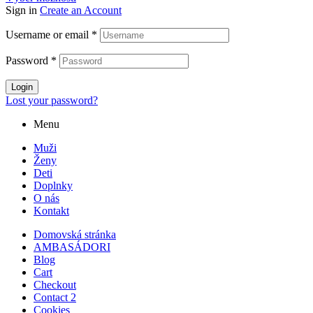
bola:
je:
Sign in
Create an Account
179,00 €.
129,00 €.
Username or email
*
Password
*
Login
Lost your password?
Menu
Muži
Ženy
Deti
Doplnky
O nás
Kontakt
Domovská stránka
AMBASÁDORI
Blog
Cart
Checkout
Contact 2
Cookies