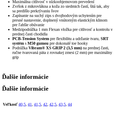
Maximálna citlivosť v nízkoobjemovom prevedení
Zvršok z mikrovlákna a koža zo siedmich častí, šitá tak, aby
sa predišlo prekrývaniu švov
Zapínanie na suchý zips s dvojbodovým uchytením pre
presné nastavenie, doplnený vnútorným elastickým klinom
pre ľahšie obúvanie
Medzipodrážka 1 mm Flexan vložka pre citlivosť a kontrolu v
prednej časti chodidla
PCB-Tension System
pre flexibilitu a udržanie tvaru,
SRT
systém
s
M50 gumou
pre dokonalé toe hooky
Podrážka
Vibram® XS GRIP 2 (3,5 mm)
na prednej časti,
ručne tvarovaná päta z rovnakej zmesi (2 mm) pre maximálny
grip
Ďalšie informácie
Ďalšie informácie
Veľkosť
40,5
,
41
,
41,5
,
42
,
42,5
,
43,5
,
44