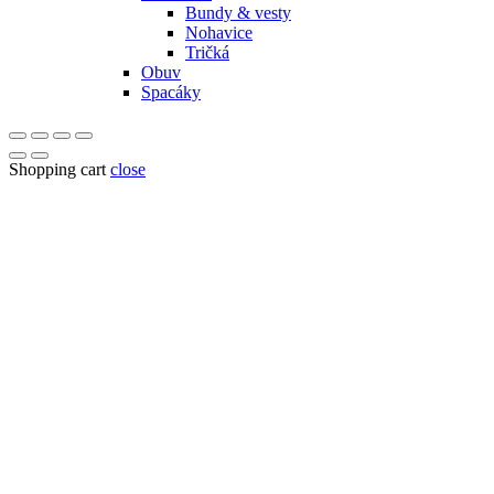
Bundy & vesty
Nohavice
Tričká
Obuv
Spacáky
Shopping cart
close