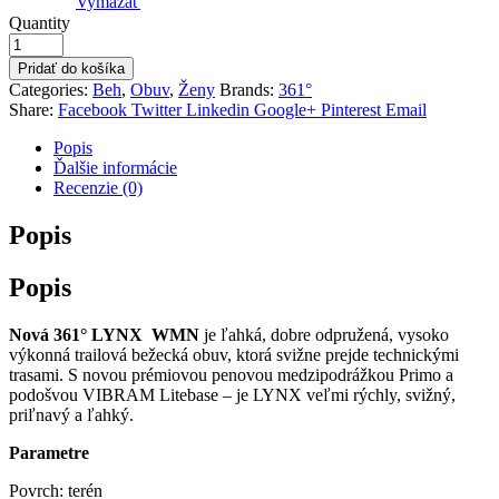
Vymazať
Quantity
Pridať do košíka
Categories:
Beh
,
Obuv
,
Ženy
Brands:
361°
Share:
Facebook
Twitter
Linkedin
Google+
Pinterest
Email
Popis
Ďalšie informácie
Recenzie (0)
Popis
Popis
Nová 361° LYNX
WMN
je ľahká, dobre odpružená, vysoko
výkonná trailová bežecká obuv, ktorá svižne prejde technickými
trasami. S novou prémiovou penovou medzipodrážkou Primo a
podošvou VIBRAM Litebase – je LYNX veľmi rýchly, svižný,
priľnavý a ľahký.
Parametre
Povrch: terén