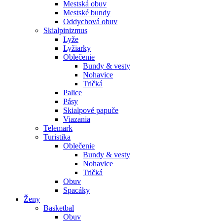
Mestská obuv
Mestské bundy
Oddychová obuv
Skialpinizmus
Lyže
Lyžiarky
Oblečenie
Bundy & vesty
Nohavice
Tričká
Palice
Pásy
Skialpové papuče
Viazania
Telemark
Turistika
Oblečenie
Bundy & vesty
Nohavice
Tričká
Obuv
Spacáky
Ženy
Basketbal
Obuv