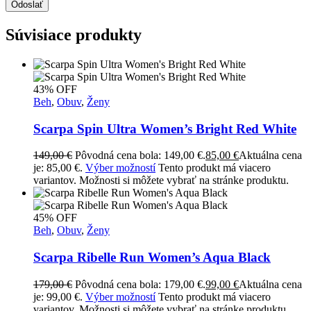
Odoslať
Súvisiace produkty
43% OFF
Beh
,
Obuv
,
Ženy
Scarpa Spin Ultra Women’s Bright Red White
149,00
€
Pôvodná cena bola: 149,00 €.
85,00
€
Aktuálna cena
je: 85,00 €.
Výber možností
Tento produkt má viacero
variantov. Možnosti si môžete vybrať na stránke produktu.
45% OFF
Beh
,
Obuv
,
Ženy
Scarpa Ribelle Run Women’s Aqua Black
179,00
€
Pôvodná cena bola: 179,00 €.
99,00
€
Aktuálna cena
je: 99,00 €.
Výber možností
Tento produkt má viacero
variantov. Možnosti si môžete vybrať na stránke produktu.