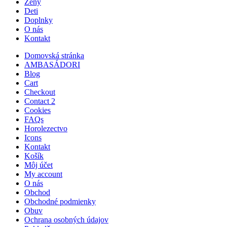
Ženy
Deti
Doplnky
O nás
Kontakt
Domovská stránka
AMBASÁDORI
Blog
Cart
Checkout
Contact 2
Cookies
FAQs
Horolezectvo
Icons
Kontakt
Košík
Môj účet
My account
O nás
Obchod
Obchodné podmienky
Obuv
Ochrana osobných údajov