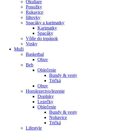
Okuliare
Ponožky
Rukavice
šiltovky
Spacáky a karimatky
Karimatky
Spacáky
Vôňe do topánok
Vosky
Muži
Basketbal
Obuv
Beh
Oblečenie
Bundy & vesty
Tričká
Obuv
Horolezectvo/lezenie
Doplnky
Lezečky
Oblečenie
Bundy & vesty
Nohavice
Tričká
Lifestyle