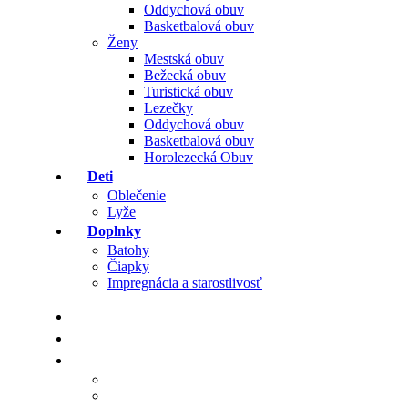
Oddychová obuv
Basketbalová obuv
Ženy
Mestská obuv
Bežecká obuv
Turistická obuv
Lezečky
Oddychová obuv
Basketbalová obuv
Horolezecká Obuv
Deti
Oblečenie
Lyže
Doplnky
Batohy
Čiapky
Impregnácia a starostlivosť