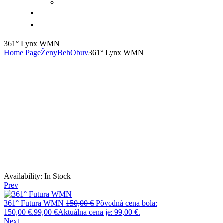
361° Lynx WMN
Home Page
Ženy
Beh
Obuv
361° Lynx WMN
Availability:
In Stock
Prev
361° Futura WMN
150,00
€
Pôvodná cena bola:
150,00 €.
99,00
€
Aktuálna cena je: 99,00 €.
Next