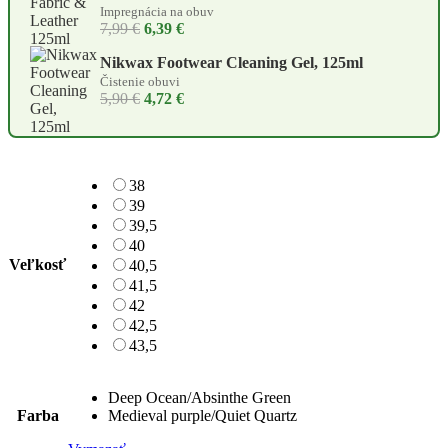
Impregnácia na obuv
7,99 €
6,39 €
Nikwax Footwear Cleaning Gel, 125ml
Čistenie obuvi
5,90 €
4,72 €
38
39
39,5
40
Veľkosť
40,5
41,5
42
42,5
43,5
Deep Ocean/Absinthe Green
Farba
Medieval purple/Quiet Quartz