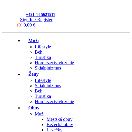
+421 44 5621511
Sign In / Register
(0)
0,00
€
Muži
Lifestyle
Beh
Turistika
Horolezectvo/lezenie
Skialpinizmus
Ženy
Lifestyle
Skialpinizmus
Beh
Turistika
Horolezectvo/lezenie
Obuv
Muži
Mestská obuv
Bežecká obuv
Lezečky