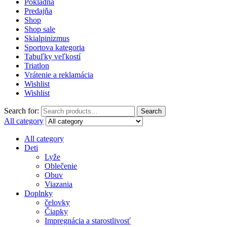
Pokladňa
Predajňa
Shop
Shop sale
Skialpinizmus
Sportova kategoria
Tabuľky veľkostí
Triatlon
Vrátenie a reklamácia
Wishlist
Wishlist
Search for:
Search
All category
All category
Deti
Lyže
Oblečenie
Obuv
Viazania
Doplnky
čelovky
Čiapky
Impregnácia a starostlivosť