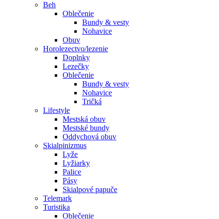
Beh
Oblečenie
Bundy & vesty
Nohavice
Obuv
Horolezectvo/lezenie
Doplnky
Lezečky
Oblečenie
Bundy & vesty
Nohavice
Tričká
Lifestyle
Mestská obuv
Mestské bundy
Oddychová obuv
Skialpinizmus
Lyže
Lyžiarky
Palice
Pásy
Skialpové papuče
Telemark
Turistika
Oblečenie