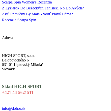
Scarpa Spin Women’s Recenzia
Z Lyžiarok Do Bežeckých Tenisiek. No Do Akých?
Aké Črievičky By Mala Zvoliť Pravá Dáma?
Recenzia Scarpa Spin
Adresa
HIGH SPORT, s.r.o.
Belopotockého 6
031 01 Liptovský Mikuláš
Slovakia
Sklad HIGH SPORT
+421 44 5621511
info@dohor.sk