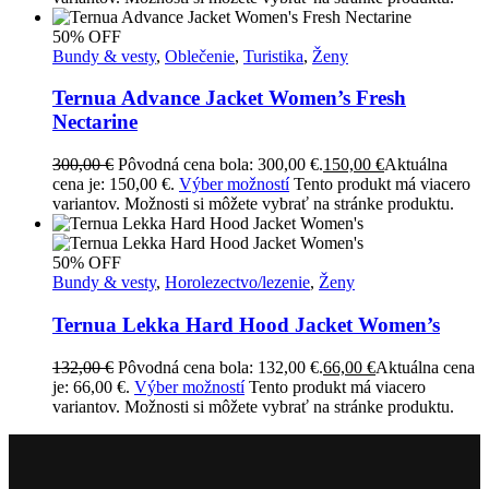
50% OFF
Bundy & vesty
,
Oblečenie
,
Turistika
,
Ženy
Ternua Advance Jacket Women’s Fresh
Nectarine
300,00
€
Pôvodná cena bola: 300,00 €.
150,00
€
Aktuálna
cena je: 150,00 €.
Výber možností
Tento produkt má viacero
variantov. Možnosti si môžete vybrať na stránke produktu.
50% OFF
Bundy & vesty
,
Horolezectvo/lezenie
,
Ženy
Ternua Lekka Hard Hood Jacket Women’s
132,00
€
Pôvodná cena bola: 132,00 €.
66,00
€
Aktuálna cena
je: 66,00 €.
Výber možností
Tento produkt má viacero
variantov. Možnosti si môžete vybrať na stránke produktu.