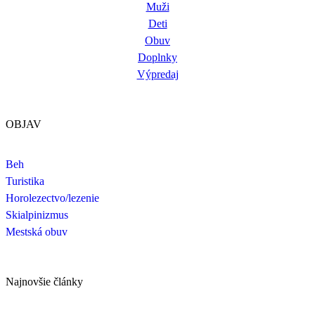
Muži
Deti
Obuv
Doplnky
Výpredaj
OBJAV
Beh
Turistika
Horolezectvo/lezenie
Skialpinizmus
Mestská obuv
Najnovšie články