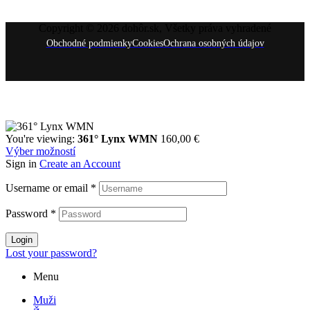
Copyright © 2026 dohôr.sk, Všetky práva vyhradené
Obchodné podmienky
Cookies
Ochrana osobných údajov
You're viewing:
361° Lynx WMN
160,00
€
Výber možností
Sign in
Create an Account
Username or email
*
Password
*
Login
Lost your password?
Menu
Muži