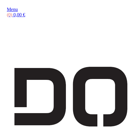
Menu
(0)
0,00
€