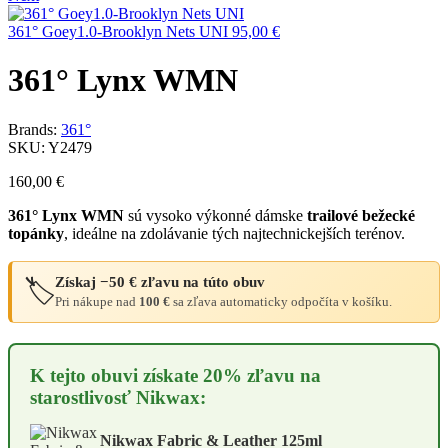
361° Goey1.0-Brooklyn Nets UNI
95,00
€
361° Lynx WMN
Brands:
361°
SKU:
Y2479
160,00
€
361° Lynx WMN
sú vysoko výkonné dámske
trailové bežecké
topánky
, ideálne na zdolávanie tých najtechnickejších terénov.
Získaj
−50 €
zľavu na túto obuv
🏷️
Pri nákupe nad
100 €
sa zľava automaticky odpočíta v košíku.
K tejto obuvi získate 20% zľavu na
starostlivosť Nikwax:
Nikwax Fabric & Leather 125ml