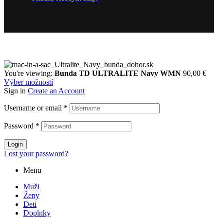
You're viewing:
Bunda TD ULTRALITE Navy WMN
90,00
€
Výber možností
Sign in
Create an Account
Username or email
*
Password
*
Login
Lost your password?
Menu
Muži
Ženy
Deti
Doplnky