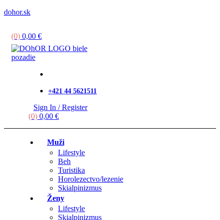
dohor.sk
Menu
(0)
0,00
€
+421 44 5621511
Sign In / Register
(0)
0,00
€
Muži
Lifestyle
Beh
Turistika
Horolezectvo/lezenie
Skialpinizmus
Ženy
Lifestyle
Skialpinizmus