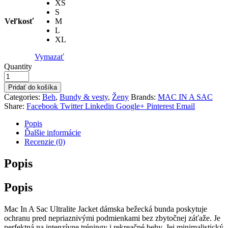
XS
S
Veľkosť
M
L
XL
Vymazať
Quantity
Pridať do košíka
Categories:
Beh
,
Bundy & vesty
,
Ženy
Brands:
MAC IN A SAC
Share:
Facebook
Twitter
Linkedin
Google+
Pinterest
Email
Popis
Ďalšie informácie
Recenzie (0)
Popis
Popis
Mac In A Sac Ultralite Jacket dámska bežecká bunda poskytuje
ochranu pred nepriaznivými podmienkami bez zbytočnej záťaže. Je
perfektná na intenzívne tréningy i rekreačné behy. Jej minimalistický