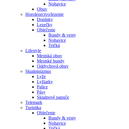
Nohavice
Obuv
Horolezectvo/lezenie
Doplnky
Lezečky
Oblečenie
Bundy & vesty
Nohavice
Tričká
Lifestyle
Mestská obuv
Mestské bundy
Oddychová obuv
Skialpinizmus
Lyže
Lyžiarky
Palice
Pásy
Skialpové papuče
Telemark
Turistika
Oblečenie
Bundy & vesty
Nohavice
Tričká