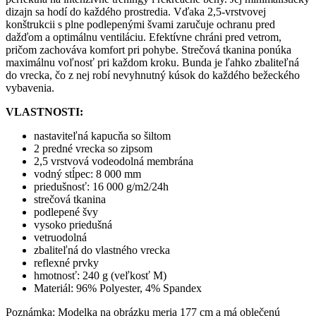
dizajn sa hodí do každého prostredia. Vďaka 2,5-vrstvovej
konštrukcii s plne podlepenými švami zaručuje ochranu pred
dažďom a optimálnu ventiláciu. Efektívne chráni pred vetrom,
pričom zachováva komfort pri pohybe. Strečová tkanina ponúka
maximálnu voľnosť pri každom kroku. Bunda je ľahko zbaliteľná
do vrecka, čo z nej robí nevyhnutný kúsok do každého bežeckého
vybavenia.
VLASTNOSTI:
nastaviteľná kapucňa so šiltom
2 predné vrecka so zipsom
2,5 vrstvová vodeodolná membrána
vodný stĺpec: 8 000 mm
priedušnosť: 16 000 g/m2/24h
strečová tkanina
podlepené švy
vysoko priedušná
vetruodolná
zbaliteľná do vlastného vrecka
reflexné prvky
hmotnosť: 240 g (veľkosť M)
Materiál: 96% Polyester, 4% Spandex
Poznámka: Modelka na obrázku meria 177 cm a má oblečenú