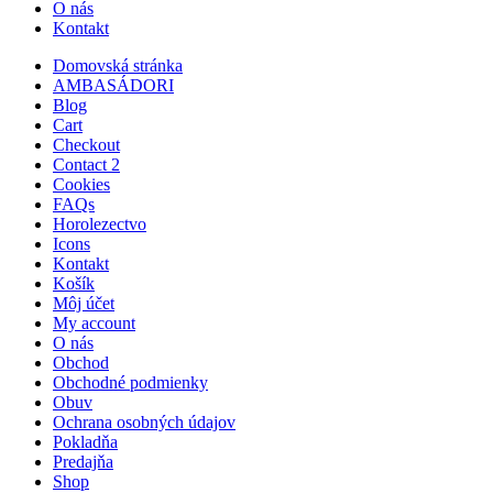
O nás
Kontakt
Domovská stránka
AMBASÁDORI
Blog
Cart
Checkout
Contact 2
Cookies
FAQs
Horolezectvo
Icons
Kontakt
Košík
Môj účet
My account
O nás
Obchod
Obchodné podmienky
Obuv
Ochrana osobných údajov
Pokladňa
Predajňa
Shop