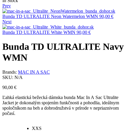
Availability:
In Stock
Prev
Bunda TD ULTRALITE Neon Watermelon WMN
90,00
€
Next
Bunda TD ULTRALITE White WMN
90,00
€
Bunda TD ULTRALITE Navy
WMN
Brands:
MAC IN A SAC
SKU:
N/A
90,00
€
Ľahká elastická bežecká dámska bunda Mac In A Sac Ultralite
Jacket je dokonalým spojením funkčnosti a pohodlia, ideálnym
spoločníkom na beh a dobrodružstvá v prírode v nepriaznivom
počasí.
XXS