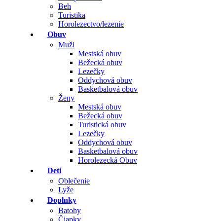
Beh
Turistika
Horolezectvo/lezenie
Obuv
Muži
Mestská obuv
Bežecká obuv
Lezečky
Oddychová obuv
Basketbalová obuv
Ženy
Mestská obuv
Bežecká obuv
Turistická obuv
Lezečky
Oddychová obuv
Basketbalová obuv
Horolezecká Obuv
Deti
Oblečenie
Lyže
Doplnky
Batohy
Čiapky