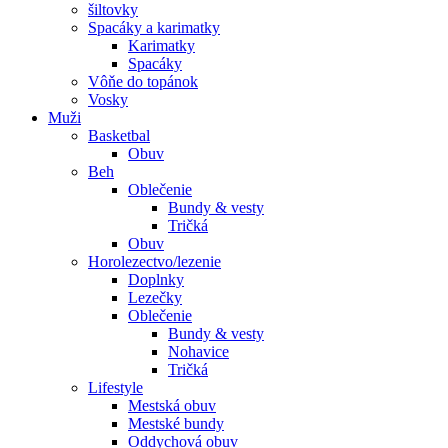
šiltovky
Spacáky a karimatky
Karimatky
Spacáky
Vôňe do topánok
Vosky
Muži
Basketbal
Obuv
Beh
Oblečenie
Bundy & vesty
Tričká
Obuv
Horolezectvo/lezenie
Doplnky
Lezečky
Oblečenie
Bundy & vesty
Nohavice
Tričká
Lifestyle
Mestská obuv
Mestské bundy
Oddychová obuv