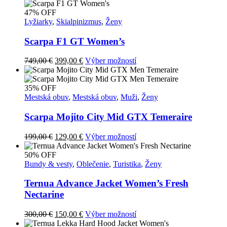
47% OFF
Lyžiarky
,
Skialpinizmus
,
Ženy
Scarpa F1 GT Women’s
Pôvodná
Aktuálna
Tento
749,00
€
399,00
€
Výber možností
cena
cena
produkt
bola:
je:
má
749,00 €.
399,00 €.
viacero
35% OFF
variantov.
Mestská obuv
,
Mestská obuv
,
Muži
,
Ženy
Možnosti
si
Scarpa Mojito City Mid GTX Temeraire
môžete
vybrať
Pôvodná
Aktuálna
Tento
199,00
€
129,00
€
Výber možností
na
cena
cena
produkt
stránke
bola:
je:
má
50% OFF
produktu.
199,00 €.
129,00 €.
viacero
Bundy & vesty
,
Oblečenie
,
Turistika
,
Ženy
variantov.
Možnosti
Ternua Advance Jacket Women’s Fresh
si
Nectarine
môžete
vybrať
Pôvodná
Aktuálna
Tento
300,00
€
150,00
€
Výber možností
na
cena
cena
produkt