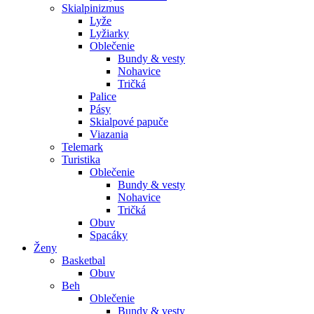
Skialpinizmus
Lyže
Lyžiarky
Oblečenie
Bundy & vesty
Nohavice
Tričká
Palice
Pásy
Skialpové papuče
Viazania
Telemark
Turistika
Oblečenie
Bundy & vesty
Nohavice
Tričká
Obuv
Spacáky
Ženy
Basketbal
Obuv
Beh
Oblečenie
Bundy & vesty