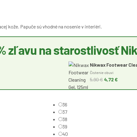
acej kože. Papuče sú vhodné na nosenie v interiéri.
% zľavu na starostlivosť Ni
Nikwax Footwear Clea
Čistenie obuvi
5,90 €
4,72 €
36
37
38
39
40