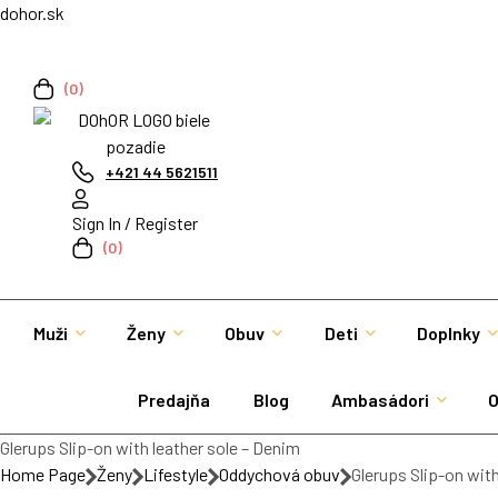
dohor.sk
(0)
+421 44 5621511
Sign In / Register
(0)
Muži
Ženy
Obuv
Deti
Doplnky
Predajňa
Blog
Ambasádori
O
Glerups Slip-on with leather sole – Denim
Home Page
Ženy
Lifestyle
Oddychová obuv
Glerups Slip-on with