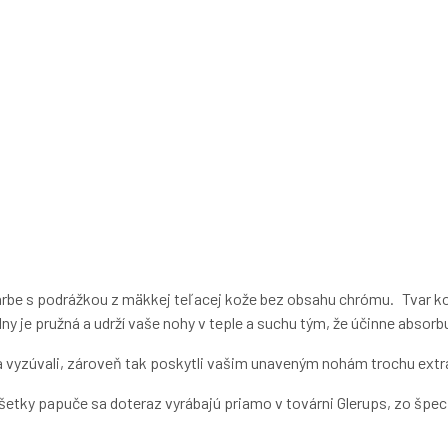
 farbe s podrážkou z mäkkej teľacej kože bez obsahu chrómu.
Tvar k
y je pružná a udrží vaše nohy v teple a suchu tým, že účinne absorb
a vyzúvali, zároveň tak poskytli vašim unaveným nohám trochu extra
Všetky papuče sa doteraz
vyrábajú priamo v továrni Glerups, zo špec