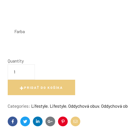
Farba
Quantity
PRIDAŤ DO KOŠÍKA
Categories:
Lifestyle
,
Lifestyle
,
Oddychová obuv
,
Oddychová ob
Facebook
Twitter
Linkedin
Google+
Pinterest
Email