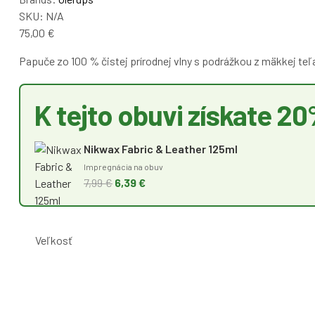
SKU:
N/A
75,00
€
Papuče zo 100 % čistej prírodnej vlny s podrážkou z mäkkej teľ
K tejto obuvi získate 20
Nikwax Fabric & Leather 125ml
Impregnácia na obuv
7,99 €
6,39 €
Veľkosť