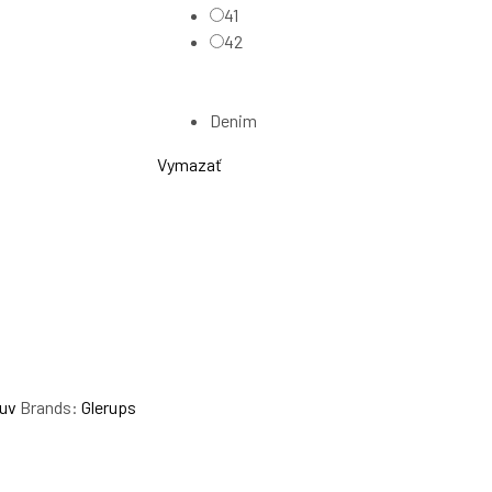
41
42
Denim
Vymazať
uv
Brands:
Glerups