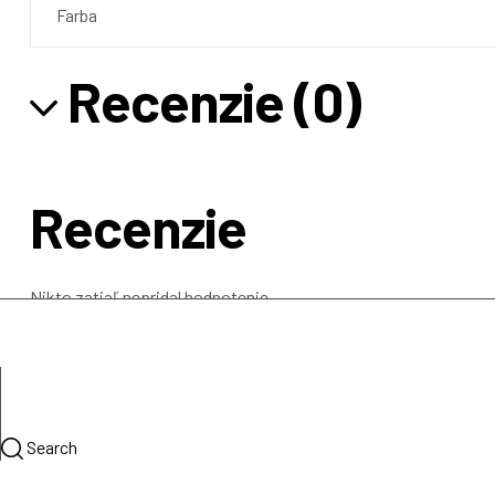
Farba
Recenzie (0)
Recenzie
Nikto zatiaľ nepridal hodnotenie.
Pridajte prvú recenziu pre “Gler
Vaša e-mailová adresa nebude zverejnená.
Vyžadované polia s
Your rating
*
Search