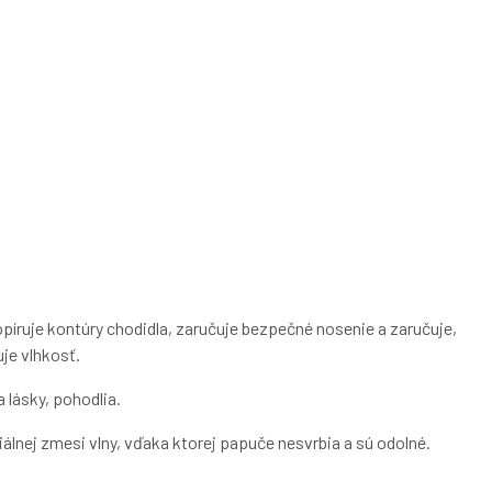
opíruje kontúry chodidla, zaručuje bezpečné nosenie a zaručuje,
uje vlhkosť.
 lásky, pohodlia.
iálnej zmesi vlny, vďaka ktorej papuče nesvrbia a sú odolné.