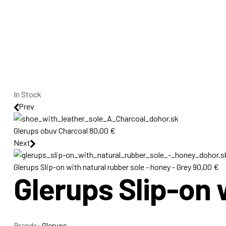
Availability:
In Stock
Prev
Glerups obuv Charcoal
80,00
€
Next
Glerups Slip-on with natural rubber sole - honey - Grey
90,00
€
Glerups Slip-on 
Brands:
Glerups