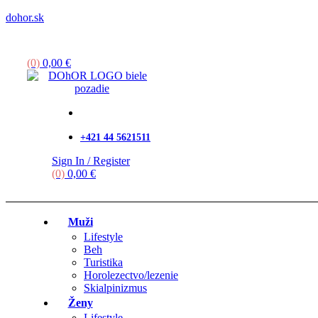
dohor.sk
Menu
(0)
0,00
€
+421 44 5621511
Sign In / Register
(0)
0,00
€
Muži
Lifestyle
Beh
Turistika
Horolezectvo/lezenie
Skialpinizmus
Ženy
Lifestyle