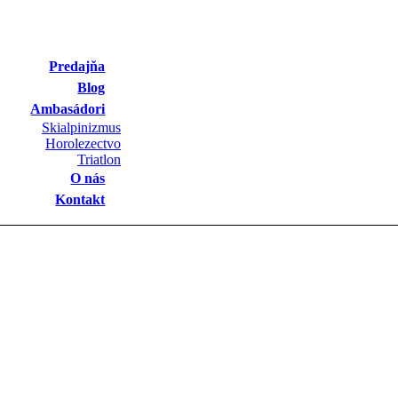
Predajňa
Blog
Ambasádori
Skialpinizmus
Horolezectvo
Triatlon
O nás
Kontakt