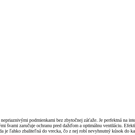
nepriaznivými podmienkami bez zbytočnej záťaže. Je perfektná na intenz
nými švami zaručuje ochranu pred dažďom a optimálnu ventiláciu. Efekt
 je ľahko zbaliteľná do vrecka, čo z nej robí nevyhnutný kúsok do 