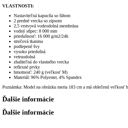
VLASTNOSTI:
Nastaviteľná kapucňa so šiltom
2 predné vrecka so zipsom
2,5 vrstvová vodeodolná membrána
vodný stĺpec: 8 000 mm
priedušnosť: 16 000 g/m2/24h
strečová tkanina
podlepené švy
vysoko priedušná
vetruodolná
zbaliteľná do vlastného vrecka
reflexné prvky
hmotnosť: 240 g (veľkosť M)
Materiál: 96% Polyester, 4% Spandex
Poznámka: Model na obrázku meria 183 cm a má oblečenú veľkosť 
Ďalšie informácie
Ďalšie informácie