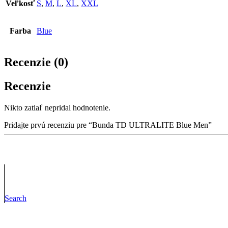
Veľkosť
S
,
M
,
L
,
XL
,
XXL
Farba
Blue
Recenzie (0)
Recenzie
Nikto zatiaľ nepridal hodnotenie.
Pridajte prvú recenziu pre “Bunda TD ULTRALITE Blue Men”
Vaša e-mailová adresa nebude zverejnená.
Vyžadované polia sú ozna
Your rating
*
Search