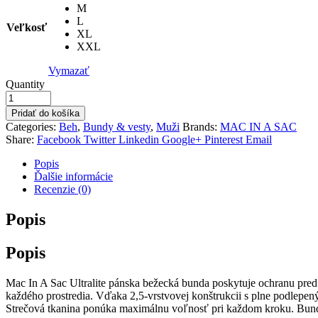
M
L
Veľkosť
XL
XXL
Vymazať
Quantity
Pridať do košíka
Categories:
Beh
,
Bundy & vesty
,
Muži
Brands:
MAC IN A SAC
Share:
Facebook
Twitter
Linkedin
Google+
Pinterest
Email
Popis
Ďalšie informácie
Recenzie (0)
Popis
Popis
Mac In A Sac Ultralite pánska bežecká bunda poskytuje ochranu pred 
každého prostredia. Vďaka 2,5-vrstvovej konštrukcii s plne podlepe
Strečová tkanina ponúka maximálnu voľnosť pri každom kroku. Bunda