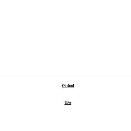
čené
*
Obchod
Účet