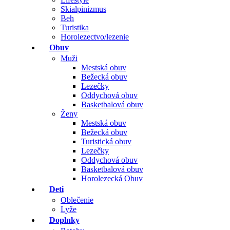
Skialpinizmus
Beh
Turistika
Horolezectvo/lezenie
Obuv
Muži
Mestská obuv
Bežecká obuv
Lezečky
Oddychová obuv
Basketbalová obuv
Ženy
Mestská obuv
Bežecká obuv
Turistická obuv
Lezečky
Oddychová obuv
Basketbalová obuv
Horolezecká Obuv
Deti
Oblečenie
Lyže
Doplnky