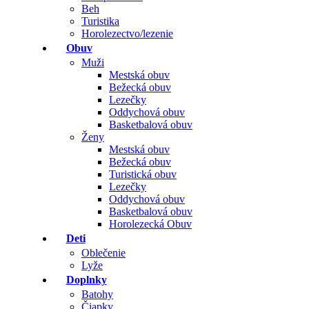
Beh
Turistika
Horolezectvo/lezenie
Obuv
Muži
Mestská obuv
Bežecká obuv
Lezečky
Oddychová obuv
Basketbalová obuv
Ženy
Mestská obuv
Bežecká obuv
Turistická obuv
Lezečky
Oddychová obuv
Basketbalová obuv
Horolezecká Obuv
Deti
Oblečenie
Lyže
Doplnky
Batohy
Čiapky