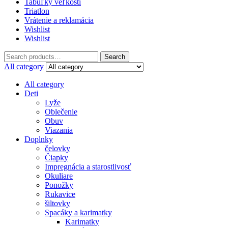
Tabuľky veľkostí
Triatlon
Vrátenie a reklamácia
Wishlist
Wishlist
Search
Search
for:
All category
All category
Deti
Lyže
Oblečenie
Obuv
Viazania
Doplnky
čelovky
Čiapky
Impregnácia a starostlivosť
Okuliare
Ponožky
Rukavice
šiltovky
Spacáky a karimatky
Karimatky