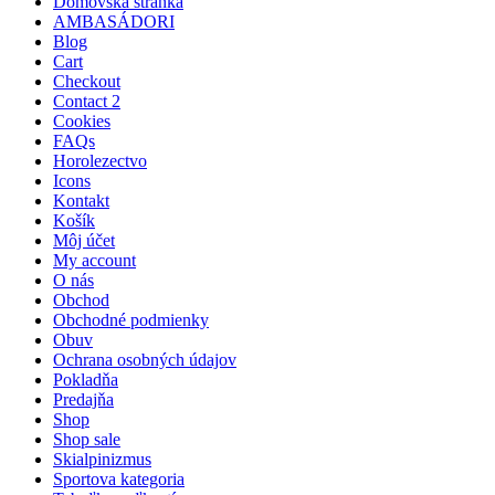
Domovská stránka
AMBASÁDORI
Blog
Cart
Checkout
Contact 2
Cookies
FAQs
Horolezectvo
Icons
Kontakt
Košík
Môj účet
My account
O nás
Obchod
Obchodné podmienky
Obuv
Ochrana osobných údajov
Pokladňa
Predajňa
Shop
Shop sale
Skialpinizmus
Sportova kategoria