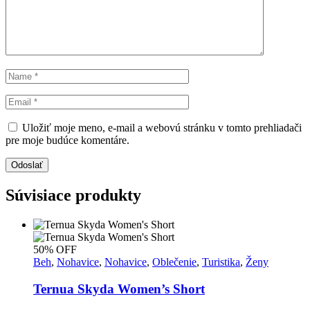
Uložiť moje meno, e-mail a webovú stránku v tomto prehliadači
pre moje budúce komentáre.
Odoslať
Súvisiace produkty
50% OFF
Beh
,
Nohavice
,
Nohavice
,
Oblečenie
,
Turistika
,
Ženy
Ternua Skyda Women’s Short