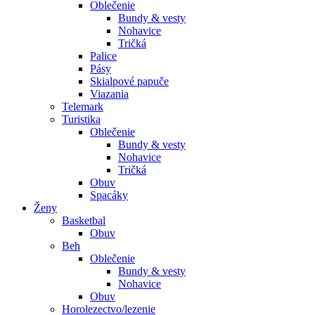
Oblečenie
Bundy & vesty
Nohavice
Tričká
Palice
Pásy
Skialpové papuče
Viazania
Telemark
Turistika
Oblečenie
Bundy & vesty
Nohavice
Tričká
Obuv
Spacáky
Ženy
Basketbal
Obuv
Beh
Oblečenie
Bundy & vesty
Nohavice
Obuv
Horolezectvo/lezenie