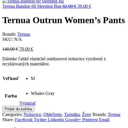
bola:
je:
60,00 €.
Pôvodná
30,00 €.
Aktuálna
Ternua Bandon 60 Sleeping Bag
62,00
€
39,00
€
cena
cena
bola:
je:
Ternua Outrun Women’s Pants
62,00 €.
39,00 €.
Brands:
Ternua
SKU:
N/A
Pôvodná
Aktuálna
140,00
€
70,00
€
cena
cena
Dámske ľahké elastické outdoorové nohavice vyrobené z
bola:
je:
recyklovaných materiálov.
140,00 €.
70,00 €.
Veľkosť
M
Whales Gray
Farba
Vymazať
Pridať do košíka
Categories:
Nohavice
,
Oblečenie
,
Turistika
,
Ženy
Brands:
Ternua
Share:
Facebook
Twitter
Linkedin
Google+
Pinterest
Email