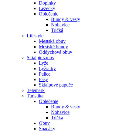
Doplnky
Lezečky
Oblečenie
Bundy & vesty
Nohavice
Tričká
Lifestyle
Mestská obuv
Mestské bundy
Oddychová obuv
Skialpinizmus
Lyže
Lyžiarky
Palice
Pásy
Skialpové papuče
Telemark
Turistika
Oblečenie
Bundy & vesty
Nohavice
Tričká
Obuv
Spacáky