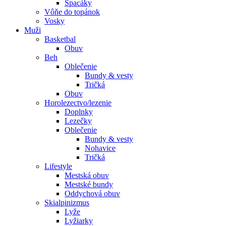
Spacáky
Vôňe do topánok
Vosky
Muži
Basketbal
Obuv
Beh
Oblečenie
Bundy & vesty
Tričká
Obuv
Horolezectvo/lezenie
Doplnky
Lezečky
Oblečenie
Bundy & vesty
Nohavice
Tričká
Lifestyle
Mestská obuv
Mestské bundy
Oddychová obuv
Skialpinizmus
Lyže
Lyžiarky