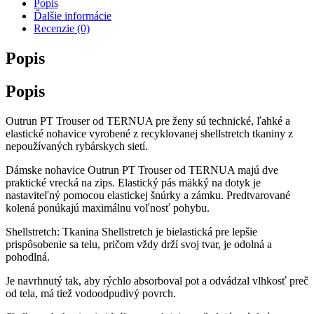
Popis
Ďalšie informácie
Recenzie (0)
Popis
Popis
Outrun PT Trouser od TERNUA pre ženy sú technické, ľahké a
elastické nohavice vyrobené z recyklovanej shellstretch tkaniny z
nepoužívaných rybárskych sietí.
Dámske nohavice Outrun PT Trouser od TERNUA majú dve
praktické vrecká na zips. Elastický pás mäkký na dotyk je
nastaviteľný pomocou elastickej šnúrky a zámku. Predtvarované
kolená ponúkajú maximálnu voľnosť pohybu.
Shellstretch: Tkanina Shellstretch je bielastická pre lepšie
prispôsobenie sa telu, pričom vždy drží svoj tvar, je odolná a
pohodlná.
Je navrhnutý tak, aby rýchlo absorboval pot a odvádzal vlhkosť preč
od tela, má tiež vodoodpudivý povrch.