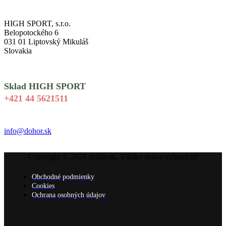
HIGH SPORT, s.r.o.
Belopotockého 6
031 01 Liptovský Mikuláš
Slovakia
Sklad HIGH SPORT
+421 44 5621511
info@dohor.sk
Copyright © 2026 dohôr.sk, Všetky práva vyhradené
Obchodné podmienky
Cookies
Ochrana osobných údajov