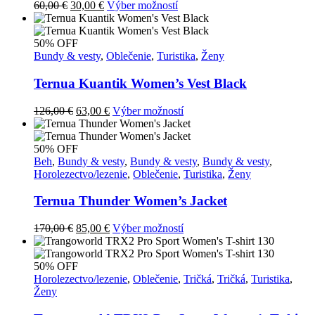
Pôvodná
Aktuálna
Tento
60,00
€
30,00
€
Výber možností
cena
cena
produkt
bola:
je:
má
60,00 €.
30,00 €.
viacero
50% OFF
variantov.
Bundy & vesty
,
Oblečenie
,
Turistika
,
Ženy
Možnosti
si
Ternua Kuantik Women’s Vest Black
môžete
vybrať
Pôvodná
Aktuálna
Tento
126,00
€
63,00
€
Výber možností
na
cena
cena
produkt
stránke
bola:
je:
má
produktu.
126,00 €.
63,00 €.
viacero
50% OFF
variantov.
Beh
,
Bundy & vesty
,
Bundy & vesty
,
Bundy & vesty
,
Možnosti
Horolezectvo/lezenie
,
Oblečenie
,
Turistika
,
Ženy
si
môžete
Ternua Thunder Women’s Jacket
vybrať
na
Pôvodná
Aktuálna
Tento
170,00
€
85,00
€
Výber možností
stránke
cena
cena
produkt
produktu.
bola:
je:
má
170,00 €.
85,00 €.
viacero
50% OFF
variantov.
Horolezectvo/lezenie
,
Oblečenie
,
Tričká
,
Tričká
,
Turistika
,
Možnosti
Ženy
si