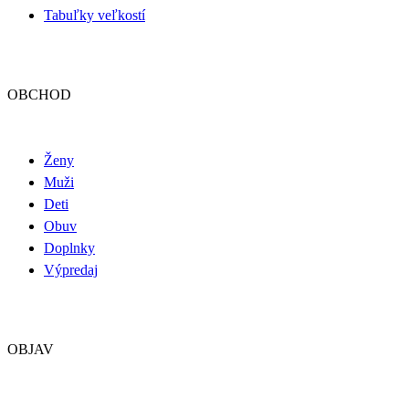
Tabuľky veľkostí
OBCHOD
Ženy
Muži
Deti
Obuv
Doplnky
Výpredaj
OBJAV