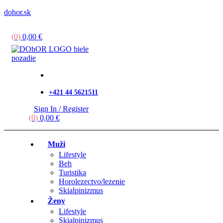
dohor.sk
Menu
(0)
0,00
€
+421 44 5621511
Sign In / Register
(0)
0,00
€
Muži
Lifestyle
Beh
Turistika
Horolezectvo/lezenie
Skialpinizmus
Ženy
Lifestyle
Skialpinizmus