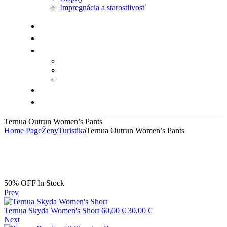
Impregnácia a starostlivosť
Ternua Outrun Women’s Pants
Home Page
Ženy
Turistika
Ternua Outrun Women’s Pants
Availability:
50% OFF
In Stock
Prev
Pôvodná
Aktuálna
Ternua Skyda Women's Short
60,00
€
30,00
€
cena
cena
Next