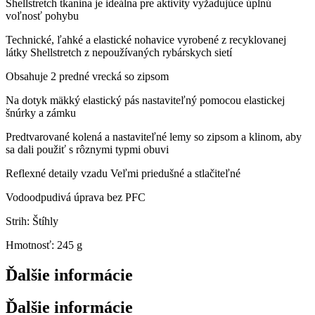
Shellstretch tkanina je ideálna pre aktivity vyžadujúce úplnú
voľnosť pohybu
Technické, ľahké a elastické nohavice vyrobené z recyklovanej
látky Shellstretch z nepoužívaných rybárskych sietí
Obsahuje 2 predné vrecká so zipsom
Na dotyk mäkký elastický pás nastaviteľný pomocou elastickej
šnúrky a zámku
Predtvarované kolená a nastaviteľné lemy so zipsom a klinom, aby
sa dali použiť s rôznymi typmi obuvi
Reflexné detaily vzadu Veľmi priedušné a stlačiteľné
Vodoodpudivá úprava bez PFC
Strih: Štíhly
Hmotnosť: 245 g
Ďalšie informácie
Ďalšie informácie